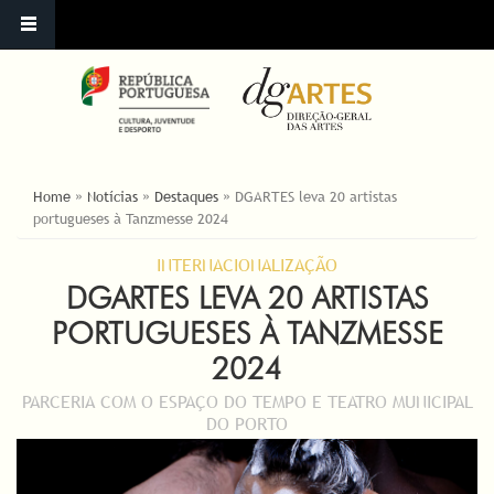
YOU ARE HERE
Home
»
Notícias
»
Destaques
»
DGARTES leva 20 artistas
portugueses à Tanzmesse 2024
INTERNACIONALIZAÇÃO
DGARTES LEVA 20 ARTISTAS
PORTUGUESES À TANZMESSE
2024
PARCERIA COM O ESPAÇO DO TEMPO E TEATRO MUNICIPAL
DO PORTO