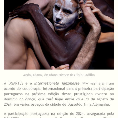
Anda, Diana, de Diana Niepce
©
Alípio Padilha
A DGARTES e a
Internationale Tanzmesse nrw
assinaram um
acordo de cooperação internacional para a primeira participação
portuguesa na próxima edição deste prestigiado evento no
domínio da dança, que terá lugar entre 28 e 31 de agosto de
2024, em vários espaços da cidade de Düsseldorf, na Alemanha.
A participação portuguesa na edição de 2024, assegurada pela