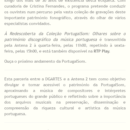
longo dos mais de 30 anos de existência desta etiqueta. Com
curadoria de Cristina Fernandes, o programa pretende conduzir
os ouvintes num percurso pela vasta coleção de gravações deste
importante património fonográfico, através do olhar de vários
especialistas convidados.
À Redescoberta da Coleção PortugalSom: Olhares sobre o
património discográfico da música portuguesa
é transmitida
pela Antena 2 à quarta-feira, pelas 11h00, repetindo à sexta-
feira, pelas 15h00, e está também disponível na
RTP Play
.
Ouça o próximo andamento da PortugalSom.
Esta parceria entre a DGARTES e a Antena 2 tem como objetivo
divulgar e tornar acessível o património da PortugalSom,
aproximando a música de compositores e intérpretes
portugueses do grande público e refletindo sobre a importância
dos arquivos musicais na preservação, disseminação e
compreensão da riqueza cultural e artística da música
portuguesa.