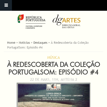
YOU ARE HERE
Home
»
Notícias
»
Destaques
»
À Redescoberta da Coleção
PortugalSom: Episódio #4
MÚSICA
À REDESCOBERTA DA COLEÇÃO
PORTUGALSOM: EPISÓDIO #4
22 DE MAIO, 11H, ANTENA 2