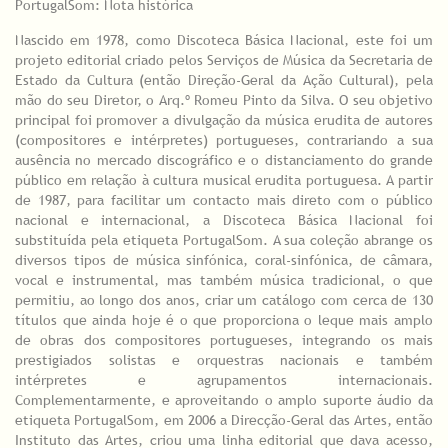
PortugalSom: Nota histórica
Nascido em 1978, como Discoteca Básica Nacional, este foi um
projeto editorial criado pelos Serviços de Música da Secretaria de
Estado da Cultura (então Direção-Geral da Ação Cultural), pela
mão do seu Diretor, o Arq.º Romeu Pinto da Silva. O seu objetivo
principal foi promover a divulgação da música erudita de autores
(compositores e intérpretes) portugueses, contrariando a sua
ausência no mercado discográfico e o distanciamento do grande
público em relação à cultura musical erudita portuguesa. A partir
de 1987, para facilitar um contacto mais direto com o público
nacional e internacional, a Discoteca Básica Nacional foi
substituída pela etiqueta PortugalSom. A sua coleção abrange os
diversos tipos de música sinfónica, coral-sinfónica, de câmara,
vocal e instrumental, mas também música tradicional, o que
permitiu, ao longo dos anos, criar um catálogo com cerca de 130
títulos que ainda hoje é o que proporciona o leque mais amplo
de obras dos compositores portugueses, integrando os mais
prestigiados solistas e orquestras nacionais e também
intérpretes e agrupamentos internacionais.
Complementarmente, e aproveitando o amplo suporte áudio da
etiqueta PortugalSom, em 2006 a Direcção-Geral das Artes, então
Instituto das Artes, criou uma linha editorial que dava acesso,