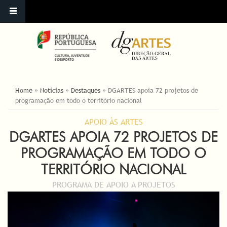
YOU ARE HERE
Home
»
Notícias
»
Destaques
»
DGARTES apoia 72 projetos de
programação em todo o território nacional
APOIO ÀS ARTES
DGARTES APOIA 72 PROJETOS DE
PROGRAMAÇÃO EM TODO O
TERRITÓRIO NACIONAL
PROGRAMA DE APOIO A PROJETOS