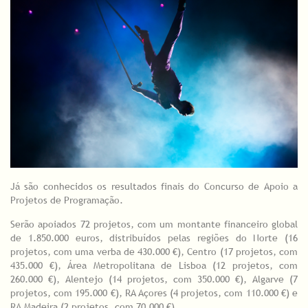
Já são conhecidos os resultados finais do Concurso de Apoio a
Projetos de Programação.
Serão apoiados 72 projetos, com um montante financeiro global
de 1.850.000 euros, distribuídos pelas regiões do Norte (16
projetos, com uma verba de 430.000 €), Centro (17 projetos, com
435.000 €), Área Metropolitana de Lisboa (12 projetos, com
260.000 €), Alentejo (14 projetos, com 350.000 €), Algarve (7
projetos, com 195.000 €), RA Açores (4 projetos, com 110.000 €) e
RA Madeira (2 projetos, com 70.000 €).