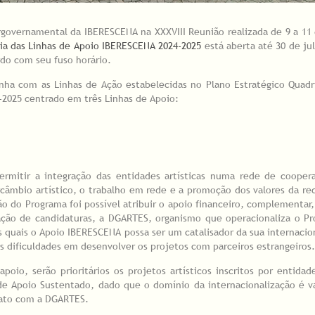
governamental da IBERESCENA na XXXVIII Reunião realizada de 9 a 11 
ia das Linhas de Apoio IBERESCENA 2024-2025
está aberta até 30 de ju
do com seu fuso horário.
ha com as Linhas de Ação estabelecidas no Plano Estratégico Quadr
-2025 centrado em três Linhas de Apoio:
rmitir a integração das entidades artísticas numa rede de coopera
câmbio artístico, o trabalho em rede e a promoção dos valores da re
 do Programa foi possível atribuir o apoio financeiro, complementar,
tação de candidaturas, a DGARTES, organismo que operacionaliza o 
os quais o Apoio IBERESCENA possa ser um catalisador da sua internacio
 dificuldades em desenvolver os projetos com parceiros estrangeiros
apoio, serão prioritários os projetos artísticos inscritos por entida
e Apoio Sustentado, dado que o domínio da internacionalização é va
rato com a DGARTES.