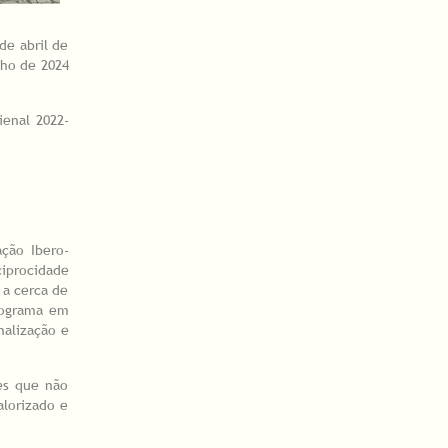
de abril de
lho de 2024
ienal 2022-
ção Ibero-
ciprocidade
 a cerca de
Programa em
nalização e
.
des que não
lorizado e