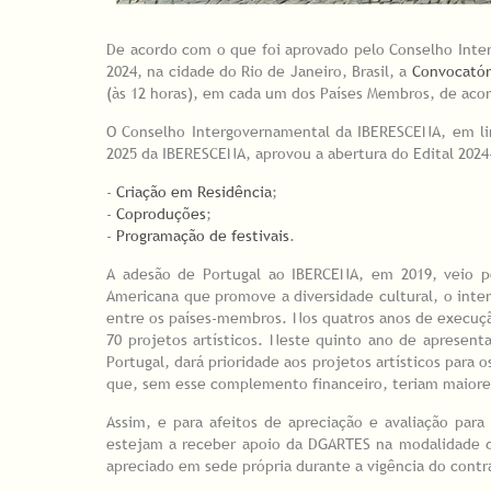
De acordo com o que foi aprovado pelo Conselho Inter
2024, na cidade do Rio de Janeiro, Brasil, a
Convocatór
(às 12 horas), em cada um dos Países Membros, de acor
O Conselho Intergovernamental da IBERESCENA, em lin
2025 da IBERESCENA, aprovou a abertura do Edital 2024
-
Criação em Residência
;
-
Coproduções
;
-
Programação de festivais
.
A adesão de Portugal ao IBERCENA, em 2019, veio pe
Americana que promove a diversidade cultural, o inter
entre os países-membros. Nos quatros anos de execução
70 projetos artísticos. Neste quinto ano de apresen
Portugal, dará prioridade aos projetos artísticos para 
que, sem esse complemento financeiro, teriam maiores
Assim, e para afeitos de apreciação e avaliação para 
estejam a receber apoio da DGARTES na modalidade d
apreciado em sede própria durante a vigência do cont