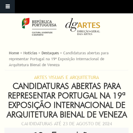
YOU ARE HERE
Home
»
Notícias
»
Destaques
»
Candidaturas abertas para
representar Portugal na 19ª Exposição Internacional de
Arquitetura Bienal de Veneza
ARTES VISUAIS E ARQUITETURA
CANDIDATURAS ABERTAS PARA
REPRESENTAR PORTUGAL NA 19ª
EXPOSIÇÃO INTERNACIONAL DE
ARQUITETURA BIENAL DE VENEZA
CANDIDATURAS ATÉ 23 DE AGOSTO DE 2024