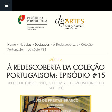
YOU ARE HERE
Home
»
Notícias
»
Destaques
»
À Redescoberta da Coleção
PortugalSom: episódio #15
MÚSICA
À REDESCOBERTA DA COLEÇÃO
PORTUGALSOM: EPISÓDIO #15
09 DE OUTUBRO, 11H, ANTENA 2 | COMPOSITORES DO
SÉC. XX