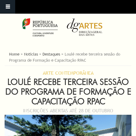
YOU ARE HERE
Home
»
Notícias
»
Destaques
»
Loulé recebe terceira sessão do
Programa de Formação e Capacitação RPAC
ARTE CONTEMPORÂNEA
LOULÉ RECEBE TERCEIRA SESSÃO
DO PROGRAMA DE FORMAÇÃO E
CAPACITAÇÃO RPAC
INSCRIÇÕES ABERTAS ATÉ 28 DE OUTUBRO