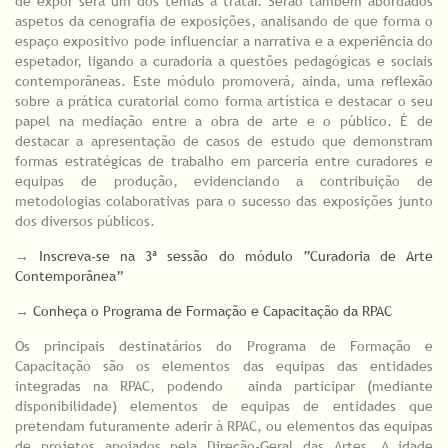
de expor será um dos temas a tratar. Serão também abordados
aspetos da cenografia de exposições, analisando de que forma o
espaço expositivo pode influenciar a narrativa e a experiência do
espetador, ligando a curadoria a questões pedagógicas e sociais
contemporâneas. Este módulo promoverá, ainda, uma reflexão
sobre a prática curatorial como forma artística e destacar o seu
papel na mediação entre a obra de arte e o público. É de
destacar a apresentação de casos de estudo que demonstram
formas estratégicas de trabalho em parceria entre curadores e
equipas de produção, evidenciando a contribuição de
metodologias colaborativas para o sucesso das exposições junto
dos diversos públicos.
→
Inscreva-se na 3ª sessão do módulo “Curadoria de Arte
Contemporânea”
→
Conheça o Programa de Formação e Capacitação da RPAC
Os principais destinatários do Programa de Formação e
Capacitação são os elementos das equipas das entidades
integradas na RPAC, podendo ainda participar (mediante
disponibilidade) elementos de equipas de entidades que
pretendam futuramente aderir à RPAC, ou elementos das equipas
de projetos apoiados pela Direção-Geral das Artes. A idade