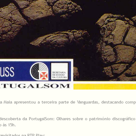
ra Maia apresentou a terceira parte de Vanguardas, destacando comp
descoberta da PortugalSom: Olhares sobre o património discográfic
o às 15h.
evisitados na RTP Play: