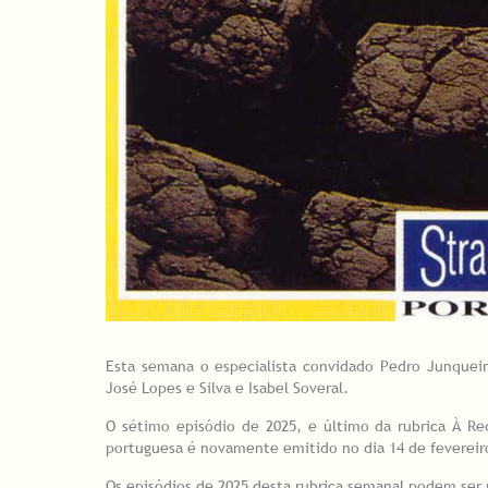
Esta semana o especialista convidado Pedro Junquei
José Lopes e Silva e Isabel Soveral.
O sétimo episódio de 2025, e último da rubrica À Re
portuguesa é novamente emitido no dia 14 de fevereir
Os episódios de 2025 desta rubrica semanal podem ser r