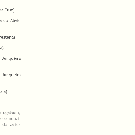
pa Cruz)
a do Alívio
Pestana)
a)
o Junqueira
o Junqueira
aia)
ortugalSom,
de conduzir
 de vários