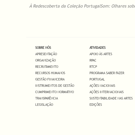
À Redescoberta da Coleção PortugalSom: Olhares sobr
SOBRE NÓS
ATIVIDADES
APRESENTAÇÃO
APOIO ÀS ARTES
ORGANIZAÇÃO
RPAC
RECRUTAMENTO
RTCP
RECURSOS HUMANOS
PROGRAMA SABER FAZER
GESTÃO FINANCEIRA
PORTUGAL
INSTRUMENTOS DE GESTÃO
AÇÕES NACIONAIS
CUMPRIMENTO NORMATIVO
AÇÕES INTERNACIONAIS
TRANSPARÊNCIA
SUSTENTABILIDADE NAS ARTES
LEGISLAÇÃO
EDIÇÕES