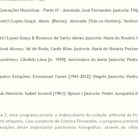
ravações Históricas - Parte IV - Armando José Fernandes (autoria: Fili
tti/Lopes-Graça; Aboio (Beiras), Alvorada (Trás-os-Montes), Senhor
ti/Lopes-Graça & Bonecos de Santo Aleixo (autoria: Maria do Rosário 
sé Afonso; Vai de Roda; Cardo Rôxo (autoria: Maria do Rosário Pestan
Ecuménico; Cândido Lima [n. 1939]: Autómatos da Areia (autoria: Pedr
Quatro Estações; Emmanuel Nunes [1941-2012]: Degrés (autoria: Pedr
ub-Memória. Isabel Soveral [1961]: Opium I (autoria: Pedro Junqueira M
a 2, este programa propõe a redescoberta da coleção editorial da P
sta etiqueta. Com curadoria de Cristina Fernandes, o programa preten
vações deste importante património fonográfico, através do olhar