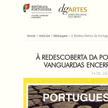
YOU ARE HERE
Home
»
Notícias
»
Destaques
»
À Redescoberta da Portuga
À REDESCOBERTA DA P
VANGUARDAS ENCERR
14 DE JA