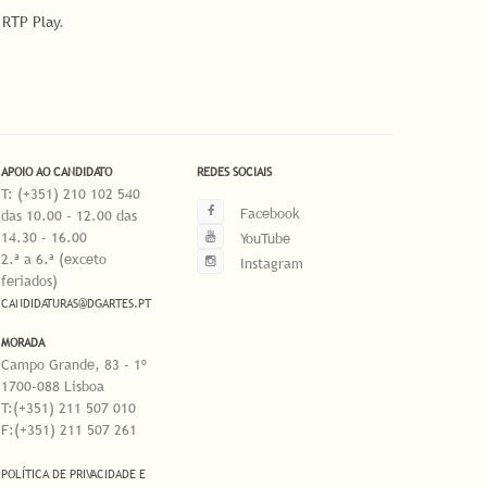
a
RTP Play
.
APOIO AO CANDIDATO
REDES SOCIAIS
T: (+351) 210 102 540
Facebook
das 10.00 - 12.00 das
14.30 - 16.00
YouTube
2.ª a 6.ª (exceto
Instagram
feriados)
CANDIDATURAS@DGARTES.PT
MORADA
Campo Grande, 83 - 1º
1700-088 Lisboa
T:(+351) 211 507 010
F:(+351) 211 507 261
POLÍTICA DE PRIVACIDADE E