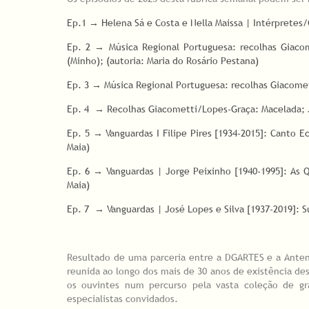
Ep.1 → Helena Sá e Costa e Nella Maissa | Intérpretes/G
Ep. 2 → Música Regional Portuguesa: recolhas Giacome
(Minho); (autoria: Maria do Rosário Pestana)
Ep. 3 → Música Regional Portuguesa: recolhas Giacomet
Ep. 4 → Recolhas Giacometti/Lopes-Graça: Macelada; Jo
Ep. 5 → Vanguardas I Filipe Pires [1934-2015]: Canto 
Maia)
Ep. 6 → Vanguardas | Jorge Peixinho [1940-1995]: As 
Maia)
Ep. 7 → Vanguardas | José Lopes e Silva [1937-2019]: S
Resultado de uma parceria entre a DGARTES e a Anten
reunida ao longo dos mais de 30 anos de existência de
os ouvintes num percurso pela vasta coleção de gra
especialistas convidados.