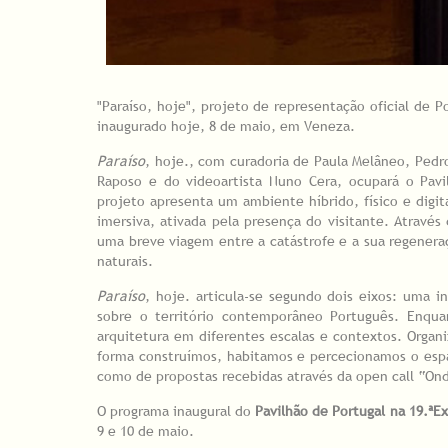
"Paraíso, hoje", projeto de representação oficial de P
inaugurado hoje, 8 de maio, em Veneza.
Paraíso
, hoje., com curadoria de Paula Melâneo, Pedro
Raposo e do videoartista Nuno Cera, ocupará o Pavi
projeto apresenta um ambiente híbrido, físico e digit
imersiva, ativada pela presença do visitante. Atrav
uma breve viagem entre a catástrofe e a sua regenera
naturais.
Paraíso
, hoje. articula-se segundo dois eixos: uma i
sobre o território contemporâneo Português. Enquan
arquitetura em diferentes escalas e contextos. Orga
forma construímos, habitamos e percecionamos o espaç
como de propostas recebidas através da open call “Onde
O programa inaugural do
Pavilhão de Portugal na 19.ª
Ex
9 e 10 de maio.