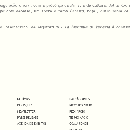
auguração oficial, com a presença da Ministra da Cultura, Dalila Rodr
lugar dois debates, um sobre o tema
Paraíso
, hoje., outro sobre os
ão Internacional de Arquitetura -
La Biennale di Venezia
é comissa
NOTÍCIAS
BALCÃO ARTES
DESTAQUES
PROCURO APOIO
NEWSLETTER
PEDI APOIO
PRESS RELEASE
TENHO APOIO
AGENDA DE EVENTOS
COMUNIDADE
SERVIÇOS