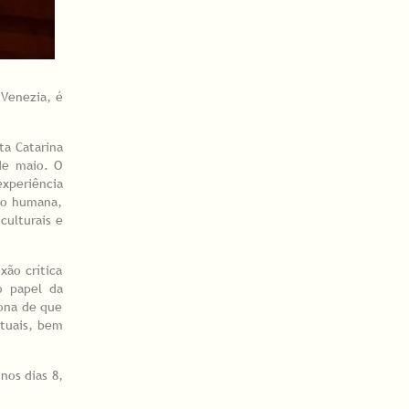
 Venezia, é
ta Catarina
de maio. O
experiência
ção humana,
culturais e
xão crítica
o papel da
iona de que
atuais, bem
nos dias 8,