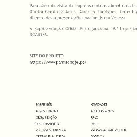
Para além da visita da imprensa internacional e da in
Diretor-Geral das Artes, Américo Rodrigues, terão 
dilemas das representações nacionais em Veneza.
A Representação Oficial Portuguesa na 19.ª Exposiç
DGARTES.
SITE DO PROJETO
https://www.paraisohoje.pt/
SOBRE NÓS
ATIVIDADES
APRESENTAÇÃO
APOIO ÀS ARTES
ORGANIZAÇÃO
RPAC
RECRUTAMENTO
RTCP
RECURSOS HUMANOS
PROGRAMA SABER FAZER
GESTÃO FINANCEIRA
PORTUGAL