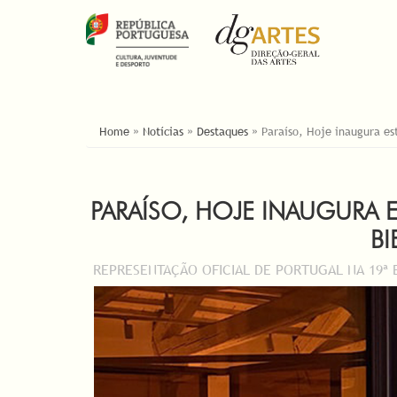
YOU ARE HERE
Home
»
Notícias
»
Destaques
»
Paraíso, Hoje inaugura es
PARAÍSO, HOJE INAUGURA 
BI
REPRESENTAÇÃO OFICIAL DE PORTUGAL NA 19ª 