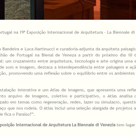
ortugal na 19ª Exposição Internacional de Arquitetura - La Biennale di
 Bandeira e Luca Martinucci e curadoria-adjunta da arquiteta paisagis
lhão de Portugal na Bienal de Veneza a partir do próximo dia 10 
al: um cruzamento entre arquitetura, tecnologia e arte origina uma 
és de som e imagem, destaca a interdependência entre paisagem e a
ção, promovendo uma reflexão sobre o equilíbrio entre os ambientes 
nstalação interativa e um Atlas de imagens, que apresenta uma refle
to arquivo de imagens, coletivo e participativo, o Atlas analisa 
nizado em temas como regeneração, redes, lazer ou simulacro, quest
o que nos rodeia. O Atlas inclui uma seleção alargada de projetos 
 fica o Paraíso?”.
posição Internacional de Arquitetura La Biennale di Venezia
tem lugar 