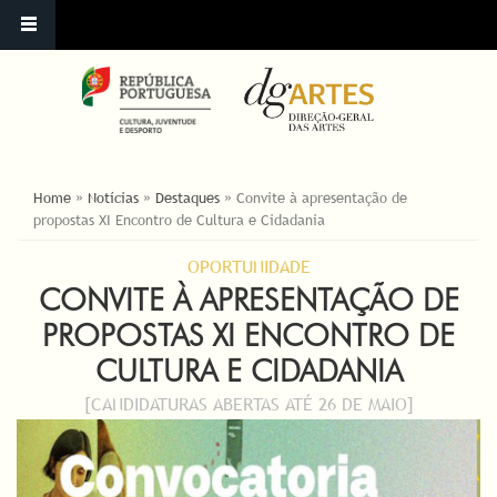
YOU ARE HERE
Home
»
Notícias
»
Destaques
»
Convite à apresentação de
propostas XI Encontro de Cultura e Cidadania
OPORTUNIDADE
CONVITE À APRESENTAÇÃO DE
PROPOSTAS XI ENCONTRO DE
CULTURA E CIDADANIA
[CANDIDATURAS ABERTAS ATÉ 26 DE MAIO]