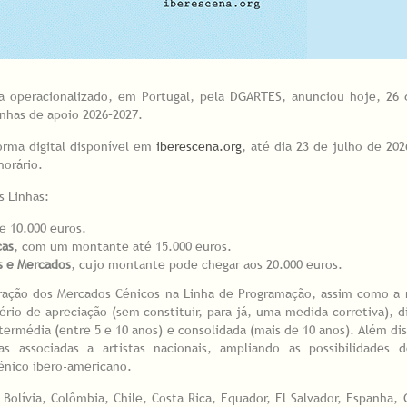
 operacionalizado, em Portugal, pela DGARTES, anunciou hoje, 26 
inhas de apoio 2026–2027.
orma digital disponível em
iberescena.org
, até dia 23 de julho de 202
horário.
s Linhas:
 10.000 euros.
cas
, com um montante até 15.000 euros.
s e Mercados
, cujo montante pode chegar aos 20.000 euros.
oração dos Mercados Cénicos na Linha de Programação, assim como a
rio de apreciação (sem constituir, para já, uma medida corretiva), d
ermédia (entre 5 e 10 anos) e consolidada (mais de 10 anos). Além dis
as associadas a artistas nacionais, ampliando as possibilidades 
énico ibero-americano.
, Bolívia, Colômbia, Chile, Costa Rica, Equador, El Salvador, Espanha,