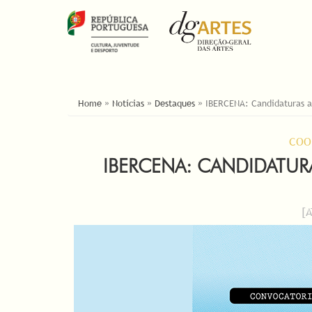
YOU ARE HERE
Home
»
Notícias
»
Destaques
»
IBERCENA: Candidaturas a
COO
IBERCENA: CANDIDATURA
[