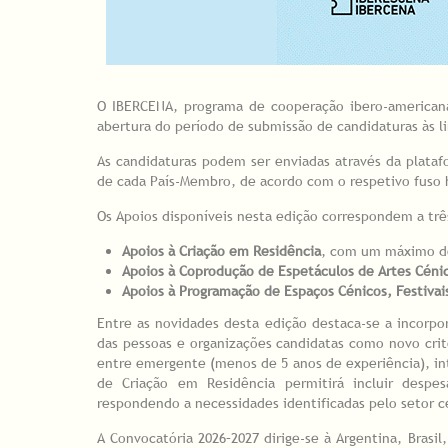
O IBERCENA, programa de cooperação ibero-americana
abertura do período de submissão de candidaturas às l
As candidaturas podem ser enviadas através da plataf
de cada País-Membro, de acordo com o respetivo fuso 
Os Apoios disponíveis nesta edição correspondem a trê
Apoios à Criação em Residência
, com um máximo de
Apoios à Coprodução de Espetáculos de Artes Céni
Apoios à Programação de Espaços Cénicos, Festivai
Entre as novidades desta edição destaca-se a incorp
das pessoas e organizações candidatas como novo crité
entre emergente (menos de 5 anos de experiência), int
de Criação em Residência permitirá incluir despes
respondendo a necessidades identificadas pelo setor c
A Convocatória 2026–2027 dirige-se à Argentina, Brasil