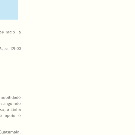
de maio, a
6, às 12h00
 mobilidade
istinguindo
so, a Linha
de apoio e
 Guatemala,