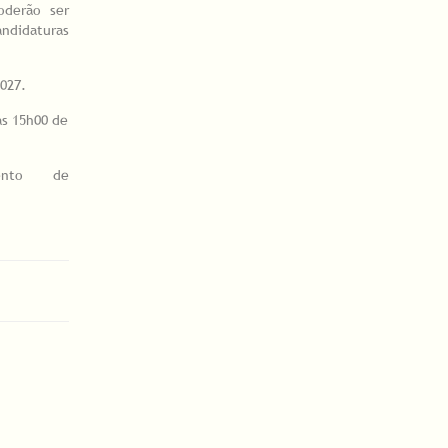
oderão ser
ndidaturas
027.
às 15h00 de
ento de