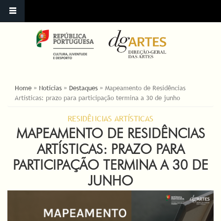
YOU ARE HERE
Home
»
Notícias
»
Destaques
»
Mapeamento de Residências
Artísticas: prazo para participação termina a 30 de junho
RESIDÊNCIAS ARTÍSTICAS
MAPEAMENTO DE RESIDÊNCIAS
ARTÍSTICAS: PRAZO PARA
PARTICIPAÇÃO TERMINA A 30 DE
JUNHO