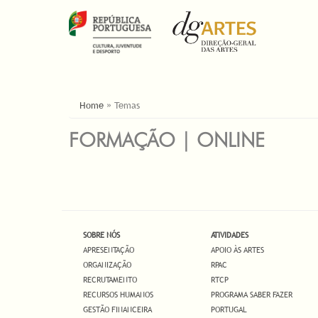
YOU ARE HERE
Home
»
Temas
FORMAÇÃO | ONLINE
SOBRE NÓS
ATIVIDADES
APRESENTAÇÃO
APOIO ÀS ARTES
ORGANIZAÇÃO
RPAC
RECRUTAMENTO
RTCP
RECURSOS HUMANOS
PROGRAMA SABER FAZER
GESTÃO FINANCEIRA
PORTUGAL