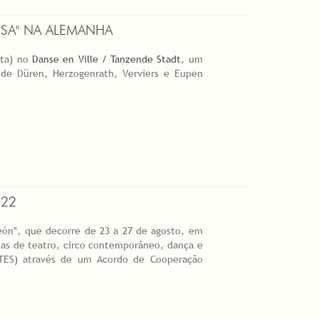
SA" NA ALEMANHA
rta) no
Danse en Ville / Tanzende Stadt
, um
 de Düren, Herzogenrath, Verviers e Eupen
022
León", que decorre de 23 a 27 de agosto, em
eas de teatro, circo contemporâneo, dança e
RTES) através de um Acordo de Cooperação