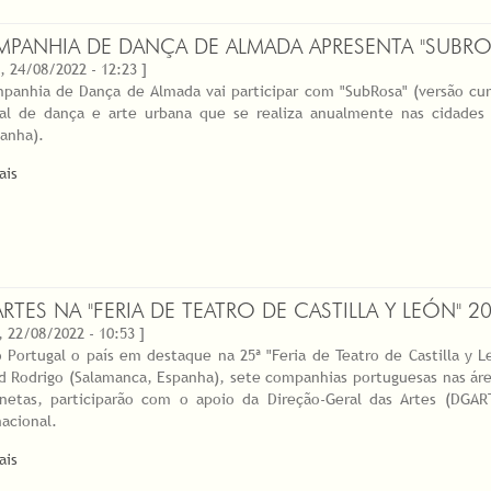
PANHIA DE DANÇA DE ALMADA APRESENTA "SUBRO
, 24/08/2022 - 12:23 ]
panhia de Dança de Almada vai participar com "SubRosa" (versão cu
val de dança e arte urbana que se realiza anualmente nas cidades
anha).
ais
RTES NA "FERIA DE TEATRO DE CASTILLA Y LEÓN" 2
, 22/08/2022 - 10:53 ]
 Portugal o país em destaque na 25ª "Feria de Teatro de Castilla y 
d Rodrigo (Salamanca, Espanha), sete companhias portuguesas nas ár
netas, participarão com o apoio da Direção-Geral das Artes (DGA
nacional.
ais