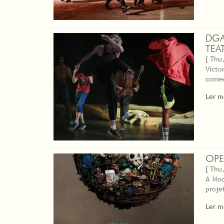
DGA
TEA
[ Thu,
Victo
começ
Ler m
OPE
[ Thu,
A Moc
projet
Ler m