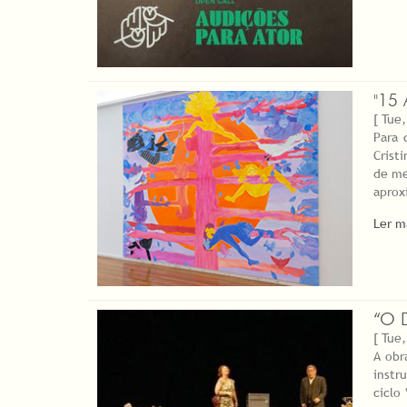
"15
[ Tue,
Para 
Crist
de me
aprox
Ler m
“O 
[ Tue,
A obr
instr
ciclo 