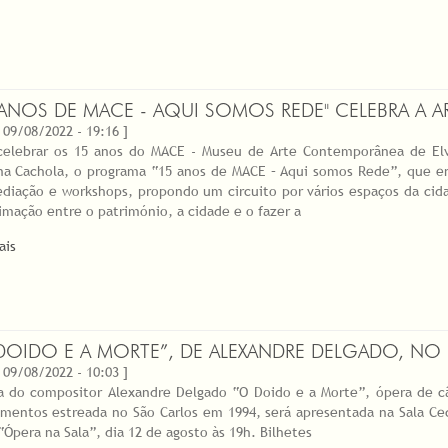
 ANOS DE MACE - AQUI SOMOS REDE" CELEBRA A 
 09/08/2022 - 19:16 ]
celebrar os 15 anos do MACE - Museu de Arte Contemporânea de Elvas
ina Cachola, o programa “15 anos de MACE – Aqui somos Rede”, que e
diação e workshops, propondo um circuito por vários espaços da cida
imação entre o património, a cidade e o fazer a
ais
DOIDO E A MORTE”, DE ALEXANDRE DELGADO, NO 
 09/08/2022 - 10:03 ]
a do compositor Alexandre Delgado “O Doido e a Morte”, ópera de 
umentos estreada no São Carlos em 1994, será apresentada na Sala Cec
“Ópera na Sala”, dia 12 de agosto às 19h. Bilhetes