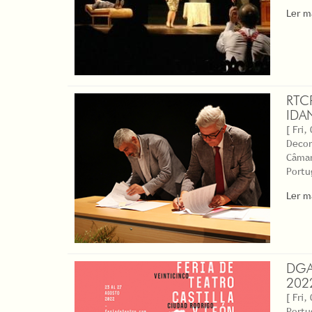
Ler m
RTC
IDA
[ Fri,
Decor
Câmar
Portu
Ler m
DGA
202
[ Fri,
Portu