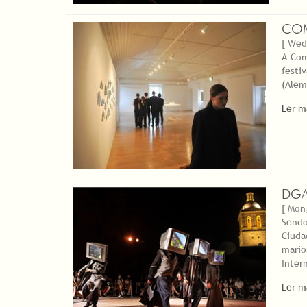
COM
[ Wed
A Com
festi
(Alem
Ler m
DGA
[ Mon
Sendo
Ciuda
mario
Inter
Ler m