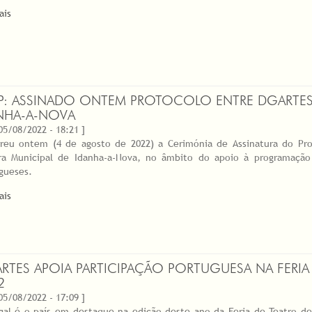
ais
P: ASSINADO ONTEM PROTOCOLO ENTRE DGARTES
NHA-A-NOVA
 05/08/2022 - 18:21 ]
reu ontem (4 de agosto de 2022) a Cerimónia de Assinatura do Pro
a Municipal de Idanha-a-Nova, no âmbito do apoio à programação
gueses.
ais
RTES APOIA PARTICIPAÇÃO PORTUGUESA NA FERIA 
2
 05/08/2022 - 17:09 ]
gal é o país em destaque na edição deste ano da Feria de Teatro de