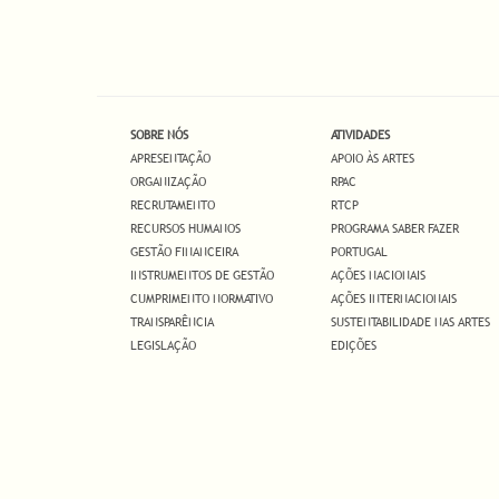
SOBRE NÓS
ATIVIDADES
APRESENTAÇÃO
APOIO ÀS ARTES
ORGANIZAÇÃO
RPAC
RECRUTAMENTO
RTCP
RECURSOS HUMANOS
PROGRAMA SABER FAZER
GESTÃO FINANCEIRA
PORTUGAL
INSTRUMENTOS DE GESTÃO
AÇÕES NACIONAIS
CUMPRIMENTO NORMATIVO
AÇÕES INTERNACIONAIS
TRANSPARÊNCIA
SUSTENTABILIDADE NAS ARTES
LEGISLAÇÃO
EDIÇÕES