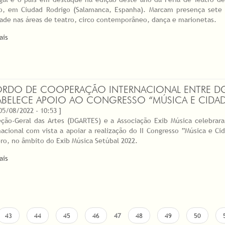
o, em Ciudad Rodrigo (Salamanca, Espanha). Marcam presença sete
dade nas áreas de teatro, circo contemporâneo, dança e marionetas.
ais
RDO DE COOPERAÇÃO INTERNACIONAL ENTRE DGA
ABELECE APOIO AO CONGRESSO “MÚSICA E CIDADE
 05/08/2022 - 10:53 ]
eção-Geral das Artes (DGARTES) e a Associação Exib Música celebr
nacional com vista a apoiar a realização do II Congresso “Música e Ci
ro, no âmbito do Exib Música Setúbal 2022.
ais
43
44
45
46
47
48
49
50