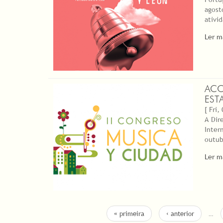
agost
ativi
Ler m
ACO
EST
[ Fri,
A Dir
Inter
outub
Ler m
PAGES
« primeira
‹ anterior
…