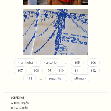
« primeira
‹ anterior
…
105
106
107
108
109
110
111
112
113
…
seguinte ›
última »
SOBRE NÓS
APRESENTAÇÃO
ORGANIZAÇÃO