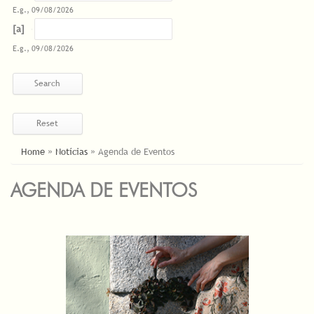
E.g., 09/08/2026
Datas
Date
E.g., 09/08/2026
YOU ARE HERE
Home
»
Notícias
»
Agenda de Eventos
AGENDA DE EVENTOS
PAGES