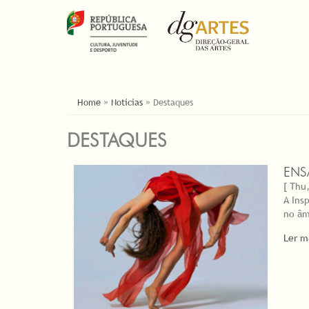
YOU ARE HERE
Home
»
Notícias
»
Destaques
DESTAQUES
ENS
[ Thu,
A Ins
no âm
Ler m