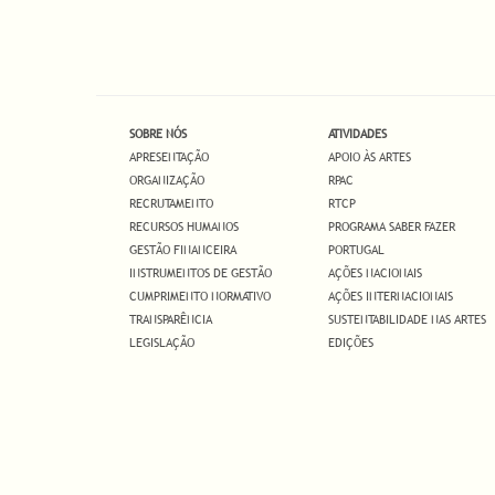
SOBRE NÓS
ATIVIDADES
APRESENTAÇÃO
APOIO ÀS ARTES
ORGANIZAÇÃO
RPAC
RECRUTAMENTO
RTCP
RECURSOS HUMANOS
PROGRAMA SABER FAZER
GESTÃO FINANCEIRA
PORTUGAL
INSTRUMENTOS DE GESTÃO
AÇÕES NACIONAIS
CUMPRIMENTO NORMATIVO
AÇÕES INTERNACIONAIS
TRANSPARÊNCIA
SUSTENTABILIDADE NAS ARTES
LEGISLAÇÃO
EDIÇÕES