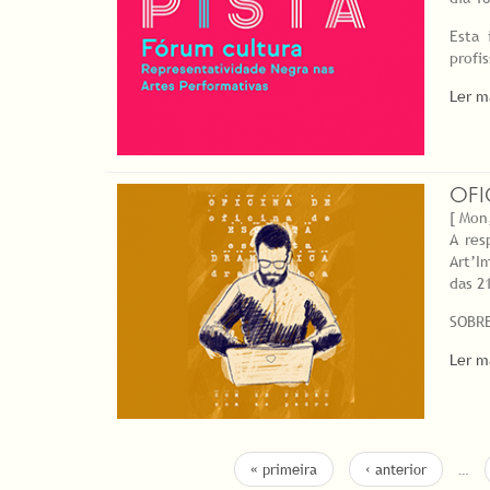
Esta 
profi
Ler m
OFI
[ Mon
A res
Art’I
das 2
SOBRE
Ler m
PAGES
« primeira
‹ anterior
…