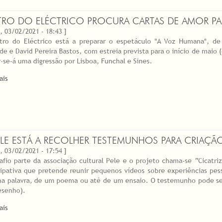
TRO DO ELÉCTRICO PROCURA CARTAS DE AMOR P
, 03/02/2021 - 18:43 ]
tro do Eléctrico está a preparar o espetáculo "A Voz Humana", d
de e David Pereira Bastos, com estreia prevista para o início de maio (
r-se-á uma digressão por Lisboa, Funchal e Sines.
ais
ELE ESTÁ A RECOLHER TESTEMUNHOS PARA CRIAÇÃO 
, 03/02/2021 - 17:54 ]
afio parte da associação cultural Pele e o projeto chama-se “Cicatri
cipativa que pretende reunir pequenos vídeos sobre experiências pes
a palavra, de um poema ou até de um ensaio. O testemunho pode ser
senho).
ais