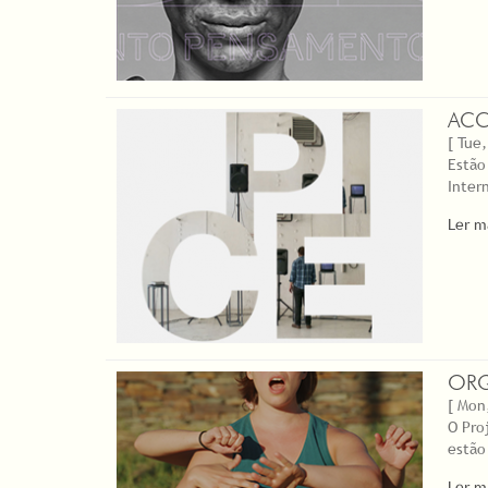
ACC
[ Tue,
Estão
Inter
Ler m
ORQ
[ Mon
O Pro
estão
Ler m