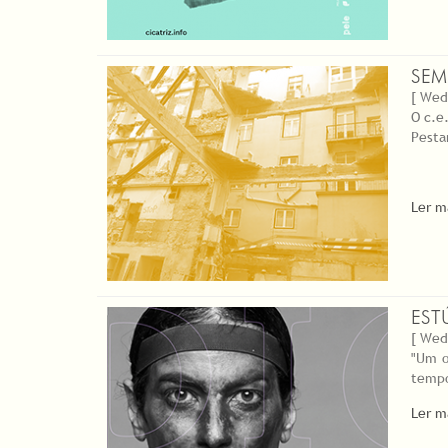
SEM
[ Wed
O c.e
Pesta
Ler m
EST
[ Wed
"Um o
tempo
Ler m