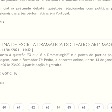
iniciativa pretende debater questões relacionadas com políticas 
ssionais das artes performativas em Portugal.
ais
CINA DE ESCRITA DRAMÁTICA DO TEATRO ART’IMAG
, 11/01/2021 - 11:32 ]
posta à questão “O que é a Dramaturgia?” é o ponto de partida par
magem, com o Formador Zé Pedro, a decorrer online, entre 13 de janei
1h00 às 23h00. A participação é gratuita.
 A OFICINA
ais
60
61
62
63
64
65
66
67