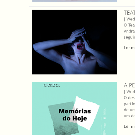
TEA
[ Wed
O Tea
Andra
segui
Ler m
A P
[ Wed
O des
parti
de um
um de
Ler m