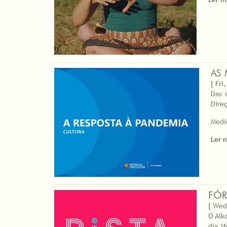
AS 
[ Fri
Das 
Dire
Medi
Ler 
FÓR
[ Wed
O Alk
dia 1