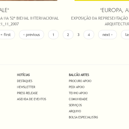
ALE"
"EUROPA, 
A NA 52ª BIENAL INTERNACIONAL
EXPOSIÇÃO DA REPRESENTAÇÃO 
21_11_2007
ARQUITECTUR
« first
‹ previous
1
2
3
4
next ›
la
NOTÍCIAS
BALCÃO ARTES
DESTAQUES
PROCURO APOIO
NEWSLETTER
PEDI APOIO
PRESS RELEASE
TENHO APOIO
AGENDA DE EVENTOS
COMUNIDADE
SERVIÇOS
ARQUIVO
BOLSA ESPECIALISTAS