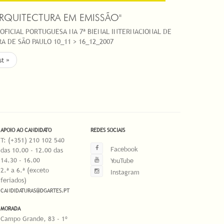
ARQUITECTURA EM EMISSÃO"
OFICIAL PORTUGUESA NA 7ª BIENAL INTERNACIONAL DE
A DE SÃO PAULO 10_11 > 16_12_2007
st »
APOIO AO CANDIDATO
REDES SOCIAIS
T: (+351) 210 102 540
Facebook
das 10.00 - 12.00 das
14.30 - 16.00
YouTube
2.ª a 6.ª (exceto
Instagram
feriados)
CANDIDATURAS@DGARTES.PT
MORADA
Campo Grande, 83 - 1º