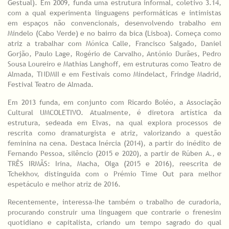
Gestual). Em 2009, funda uma estrutura informal, coletivo 3.14,
com a qual experimenta linguagens performáticas e intimistas
em espaços não convencionais, desenvolvendo trabalho em
Mindelo (Cabo Verde) e no bairro da bica (Lisboa). Começa como
atriz a trabalhar com Mónica Calle, Francisco Salgado, Daniel
Gorjão, Paulo Lage, Rogério de Carvalho, António Durães, Pedro
Sousa Loureiro e Mathias Langhoff, em estruturas como Teatro de
Almada, TNDMII e em Festivais como Mindelact, Frindge Madrid,
Festival Teatro de Almada.
Em 2013 funda, em conjunto com Ricardo Boléo, a Associação
Cultural UMCOLETIVO. Atualmente, é diretora artística da
estrutura, sedeada em Elvas, na qual explora processos de
rescrita como dramaturgista e atriz, valorizando a questão
feminina na cena. Destaca Inércia (2014), a partir do inédito de
Fernando Pessoa, silêncio (2015 e 2020), a partir de Rúben A., e
TRÊS IRMÃS: Irina, Macha, Olga (2015 e 2016), reescrita de
Tchekhov, distinguida com o Prémio Time Out para melhor
espetáculo e melhor atriz de 2016.
Recentemente, interessa-lhe também o trabalho de curadoria,
procurando construir uma linguagem que contrarie o frenesim
quotidiano e capitalista, criando um tempo sagrado do qual