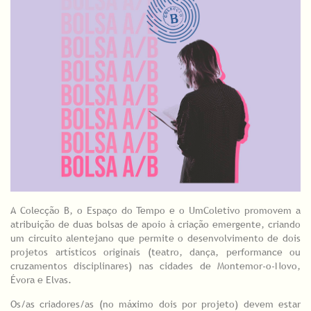
A Colecção B, o Espaço do Tempo e o UmColetivo promovem a
atribuição de duas bolsas de apoio à criação emergente, criando
um circuito alentejano que permite o desenvolvimento de dois
projetos artísticos originais (teatro, dança, performance ou
cruzamentos disciplinares) nas cidades de Montemor-o-Novo,
Évora e Elvas.
Os/as criadores/as (no máximo dois por projeto) devem estar