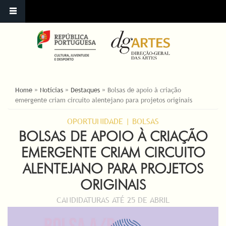
YOU ARE HERE
Home
»
Notícias
»
Destaques
»
Bolsas de apoio à criação
emergente criam circuito alentejano para projetos originais
OPORTUNIDADE | BOLSAS
BOLSAS DE APOIO À CRIAÇÃO
EMERGENTE CRIAM CIRCUITO
ALENTEJANO PARA PROJETOS
ORIGINAIS
CANDIDATURAS ATÉ 25 DE ABRIL