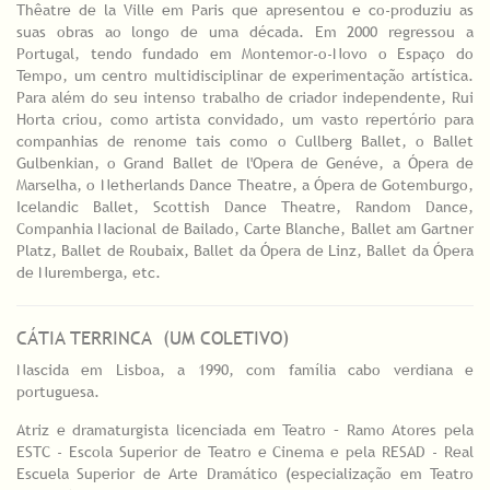
Thêatre de la Ville em Paris que apresentou e co-produziu as
suas obras ao longo de uma década. Em 2000 regressou a
Portugal, tendo fundado em Montemor-o-Novo o Espaço do
Tempo, um centro multidisciplinar de experimentação artística.
Para além do seu intenso trabalho de criador independente, Rui
Horta criou, como artista convidado, um vasto repertório para
companhias de renome tais como o Cullberg Ballet, o Ballet
Gulbenkian, o Grand Ballet de l'Opera de Genéve, a Ópera de
Marselha, o Netherlands Dance Theatre, a Ópera de Gotemburgo,
Icelandic Ballet, Scottish Dance Theatre, Random Dance,
Companhia Nacional de Bailado, Carte Blanche, Ballet am Gartner
Platz, Ballet de Roubaix, Ballet da Ópera de Linz, Ballet da Ópera
de Nuremberga, etc.
CÁTIA TERRINCA (UM COLETIVO)
Nascida em Lisboa, a 1990, com família cabo verdiana e
portuguesa.
Atriz e dramaturgista licenciada em Teatro – Ramo Atores pela
ESTC - Escola Superior de Teatro e Cinema e pela RESAD - Real
Escuela Superior de Arte Dramático (especialização em Teatro