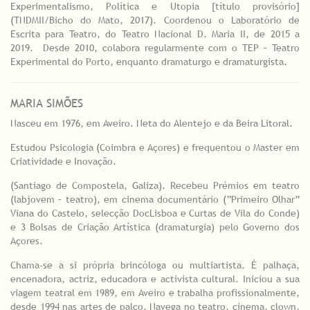
Experimentalismo, Política e Utopia [título provisório]
(TNDMII/Bicho do Mato, 2017). Coordenou o Laboratório de
Escrita para Teatro, do Teatro Nacional D. Maria II, de 2015 a
2019. Desde 2010, colabora regularmente com o TEP – Teatro
Experimental do Porto, enquanto dramaturgo e dramaturgista.
MARIA SIMÕES
Nasceu em 1976, em Aveiro. Neta do Alentejo e da Beira Litoral.
Estudou Psicologia (Coimbra e Açores) e frequentou o Master em
Criatividade e Inovação.
(Santiago de Compostela, Galiza). Recebeu Prémios em teatro
(labjovem – teatro), em cinema documentário (“Primeiro Olhar”
Viana do Castelo, selecção DocLisboa e Curtas de Vila do Conde)
e 3 Bolsas de Criação Artística (dramaturgia) pelo Governo dos
Açores.
Chama-se a si própria brincóloga ou multiartista. É palhaça,
encenadora, actriz, educadora e activista cultural. Iniciou a sua
viagem teatral em 1989, em Aveiro e trabalha profissionalmente,
desde 1994 nas artes de palco. Navega no teatro, cinema, clown,