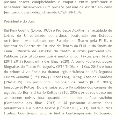
possam nascer cumplicidades e empatia entre performer e
espetador. Desenvolveu um projeto pessoal de escrita em cena
(em torno da gravidez) chamado CASA-PARTIDA.
Presidente do Júri:
Rui Pina Coelho (Évora, 1975) é Professor Auxiliar na Faculdade de
Letras da Universidade de Lisboa. Doutorado em Estudos
Artísticos – especialidade em Estudos de Teatro pela FLUL, é
Director do Centro de Estudos de Teatro da FLUL e da Sinais de
Cena – Revista de estudos de teatro e artes performativas.
Publicou Este título não que é muito longo: textos para teatro
(2011-2'018) (Companhia das Ilhas, 2020); António Pedro (Colecção
Biografias do Teatro Português, CET/ TNDMII/ IN-CM, 2017); A hora
do crime: A violência na dramaturgia britânica do pós-Segunda
Guerra Mundial (1951-1967) (Peter Lang, 2016); Casa da Comédia
(1946-1975): Um palco para uma ideia de teatro (INCM, 2009);
Inesgotável Koltès: Dois ensaios sobre Na solidão dos campos de
algodão de Bernard-Marie Koltès (ESTC, 2009); Às vezes quase me
acontecem coisas boas quando me ponho a falar sozinho
(Companhia das Ilhas, 2013) e Já passaram quantos anos
perguntou ele e outros textos (Húmus/TEP, 2013), entre outros
títulos. Coordena o volume Teatro Contemporâneo Português: