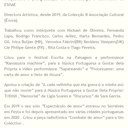
ESMAE
Directora Artística, desde 2019, da Colecção B Associação Cultural
(Évora).
Trabalhou como intérprete com Mickael de Oliveira, Fernanda
Lapa, Rodrigo Francisco, Carlos Avilez, Marta Bernardes, Pedro
Gil, Ivica Buljan (HR), Veronica Fabrini(BR) Reckless Sleepers(UK)
Cie Philipe Gente (FR) , Rita Costa e Tiago Pereira.
Criou para o festival Escrita na Paisagem a performance
“Kamasutra machine”, para a Música Portuguesa a Gostar dela
Própria a vídeo performance “Sapateando” e “Processame: uma
carta de amor a Neto de Moura”.
Apoiou a criação de “A cada velhinha que ela grava é a minha avó
que não morre” para A Música Portuguesa a Gostar Dela Própria/
TNDMII ,“Memorial” de Lígia Soares e “Discursos” de Sara Garcia.
Em 2019 o seu solo “Espectáculo de amor” estreou no Serralves
em Festa e foi depois apresentado em várias cidades portuguesas
em 2020 . Criou a peça radiofónica “Combate de amor” para a Um
Colectivo .