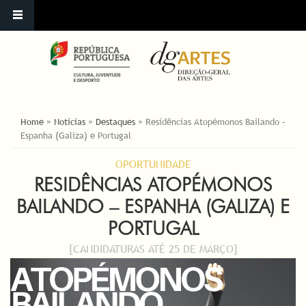
YOU ARE HERE
Home
»
Notícias
»
Destaques
»
Residências Atopémonos Bailando –
Espanha (Galiza) e Portugal
OPORTUNIDADE
RESIDÊNCIAS ATOPÉMONOS
BAILANDO – ESPANHA (GALIZA) E
PORTUGAL
[CANDIDATURAS ATÉ 25 DE MARÇO]