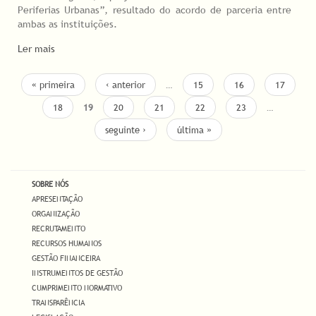
Periferias Urbanas”, resultado do acordo de parceria entre
ambas as instituições.
Ler mais
PAGES
« primeira
‹ anterior
…
15
16
17
18
19
20
21
22
23
…
seguinte ›
última »
SOBRE NÓS
APRESENTAÇÃO
ORGANIZAÇÃO
RECRUTAMENTO
RECURSOS HUMANOS
GESTÃO FINANCEIRA
INSTRUMENTOS DE GESTÃO
CUMPRIMENTO NORMATIVO
TRANSPARÊNCIA