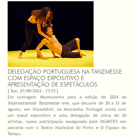
DELEGAÇÃO PORTUGUESA NA TANZMESSE
COM ESPAÇO EXPOSITIVO E
APRESENTAÇÃO DE ESPETÁCULOS
[ Tue, 27/08/2024 - 15:53 ]
Em contagem decrescente para a edição de 2024 da
Internationale Tanzmesse nrw
, que decorre de 28 a 31 de
agosto, em Düsseldorf, na Alemanha, Portugal conta com
um stand expositivo e uma delegação de cerca de 20
artistas, numa participação assegurada pela DGARTES em
parceria com o Teatro Municipal do Porto e O Espaço do
Tempo.