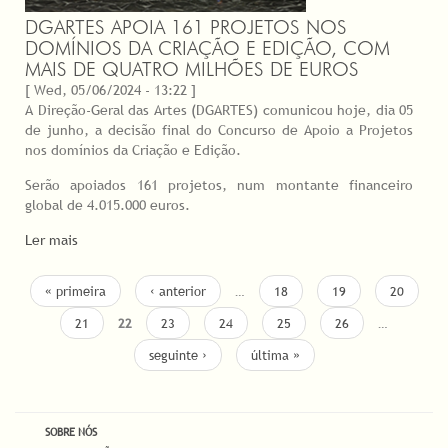
DGARTES APOIA 161 PROJETOS NOS
DOMÍNIOS DA CRIAÇÃO E EDIÇÃO, COM
MAIS DE QUATRO MILHÕES DE EUROS
[ Wed, 05/06/2024 - 13:22 ]
A Direção-Geral das Artes (DGARTES) comunicou hoje, dia 05
de junho, a decisão final do Concurso de Apoio a Projetos
nos domínios da Criação e Edição.
Serão apoiados 161 projetos, num montante financeiro
global de 4.015.000 euros.
Ler mais
PAGES
« primeira
‹ anterior
…
18
19
20
21
22
23
24
25
26
…
seguinte ›
última »
SOBRE NÓS