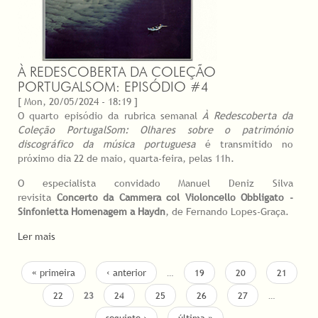
À REDESCOBERTA DA COLEÇÃO
PORTUGALSOM: EPISÓDIO #4
[ Mon, 20/05/2024 - 18:19 ]
O quarto episódio da rubrica semanal
À Redescoberta da
Coleção PortugalSom: Olhares sobre o património
discográfico da música portuguesa
é transmitido no
próximo dia 22 de maio, quarta-feira, pelas 11h.
O especialista convidado Manuel Deniz Silva
revisita
Concerto da Cammera col Violoncello Obbligato -
Sinfonietta Homenagem a Haydn
, de Fernando Lopes-Graça.
Ler mais
PAGES
« primeira
‹ anterior
…
19
20
21
22
23
24
25
26
27
…