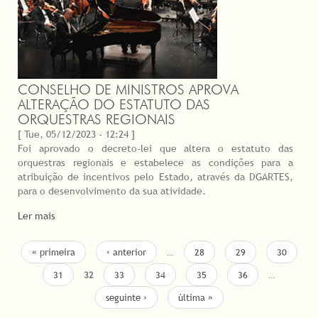
CONSELHO DE MINISTROS APROVA
ALTERAÇÃO DO ESTATUTO DAS
ORQUESTRAS REGIONAIS
[ Tue, 05/12/2023 - 12:24 ]
Foi aprovado o decreto-lei que altera o estatuto das
orquestras regionais e estabelece as condições para a
atribuição de incentivos pelo Estado, através da DGARTES,
para o desenvolvimento da sua atividade.
Ler mais
PAGES
« primeira
‹ anterior
…
28
29
30
31
32
33
34
35
36
…
seguinte ›
última »