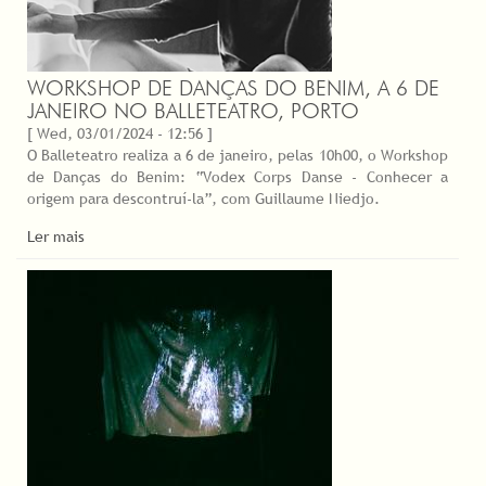
WORKSHOP DE DANÇAS DO BENIM, A 6 DE
JANEIRO NO BALLETEATRO, PORTO
[ Wed, 03/01/2024 - 12:56 ]
O Balleteatro realiza a 6 de janeiro, pelas 10h00, o Workshop
de Danças do Benim: “Vodex Corps Danse - Conhecer a
origem para descontruí-la”, com Guillaume Niedjo.
Ler mais