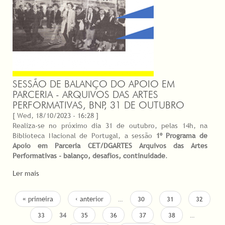
SESSÃO DE BALANÇO DO APOIO EM
PARCERIA - ARQUIVOS DAS ARTES
PERFORMATIVAS, BNP, 31 DE OUTUBRO
[ Wed, 18/10/2023 - 16:28 ]
Realiza-se no próximo dia 31 de outubro, pelas 14h, na
Biblioteca Nacional de Portugal, a sessão
1º Programa de
Apoio em Parceria CET/DGARTES Arquivos das Artes
Performativas - balanço, desafios, continuidade
.
Ler mais
PAGES
« primeira
‹ anterior
…
30
31
32
33
34
35
36
37
38
…