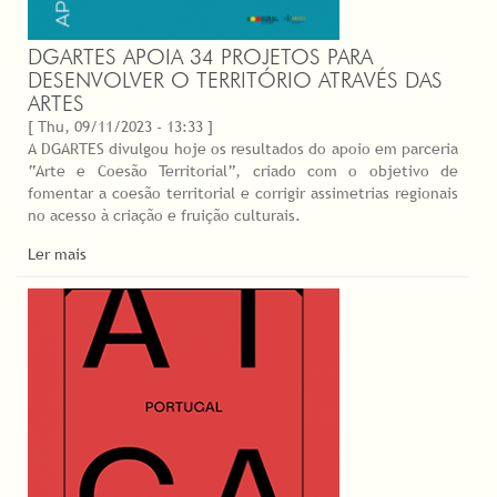
DGARTES APOIA 34 PROJETOS PARA
DESENVOLVER O TERRITÓRIO ATRAVÉS DAS
ARTES
[ Thu, 09/11/2023 - 13:33 ]
A DGARTES divulgou hoje os resultados do apoio em parceria
“Arte e Coesão Territorial”, criado com o objetivo de
fomentar a coesão territorial e corrigir assimetrias regionais
no acesso à criação e fruição culturais.
Ler mais