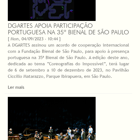
DGARTES APOIA PARTICIPAÇÃO
PORTUGUESA NA 35ª BIENAL DE SÃO PAULO
[ Mon, 04/09/2023 - 10:44 ]
A DGARTES assinou um acordo de cooperação internacional
com a Fundação Bienal de São Paulo, para apoio à presença
portuguesa na 35ª Bienal de São Paulo. A edição deste ano,
dedicada ao tema “Coreografias do Impossível”, terá lugar
de 6 de setembro a 10 de dezembro de 2023, no Pavilhão
Ciccillo Matarazzo, Parque Ibirapuera, em São Paulo.
Ler mais