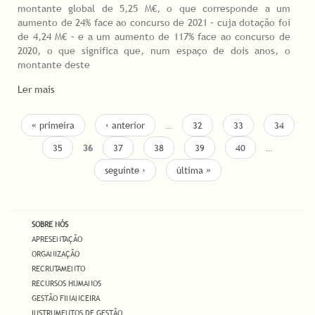
montante global de 5,25 M€, o que corresponde a um
aumento de 24% face ao concurso de 2021 – cuja dotação foi
de 4,24 M€ – e a um aumento de 117% face ao concurso de
2020, o que significa que, num espaço de dois anos, o
montante deste
Ler mais
PAGES
« primeira
‹ anterior
…
32
33
34
35
36
37
38
39
40
…
seguinte ›
última »
SOBRE NÓS
APRESENTAÇÃO
ORGANIZAÇÃO
RECRUTAMENTO
RECURSOS HUMANOS
GESTÃO FINANCEIRA
INSTRUMENTOS DE GESTÃO