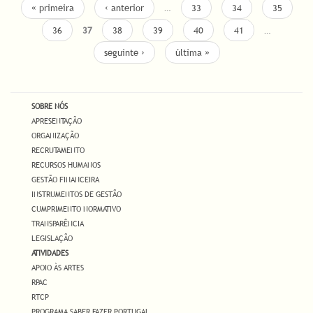
PAGES
« primeira
‹ anterior
…
33
34
35
36
37
38
39
40
41
…
seguinte ›
última »
SOBRE NÓS
APRESENTAÇÃO
ORGANIZAÇÃO
RECRUTAMENTO
RECURSOS HUMANOS
GESTÃO FINANCEIRA
INSTRUMENTOS DE GESTÃO
CUMPRIMENTO NORMATIVO
TRANSPARÊNCIA
LEGISLAÇÃO
ATIVIDADES
APOIO ÀS ARTES
RPAC
RTCP
PROGRAMA SABER FAZER PORTUGAL