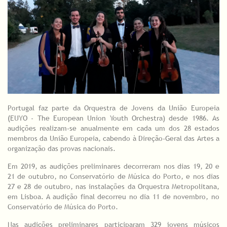
Portugal faz parte da Orquestra de Jovens da União Europeia
(EUYO - The European Union Youth Orchestra) desde 1986. As
audições realizam-se anualmente em cada um dos 28 estados
membros da União Europeia, cabendo à Direção‐Geral das Artes a
organização das provas nacionais.
Em 2019, as audições preliminares decorreram nos dias 19, 20 e
21 de outubro, no Conservatório de Música do Porto, e nos dias
27 e 28 de outubro, nas instalações da Orquestra Metropolitana,
em Lisboa. A audição final decorreu no dia 11 de novembro, no
Conservatório de Música do Porto.
Nas audições preliminares participaram 329 jovens músicos