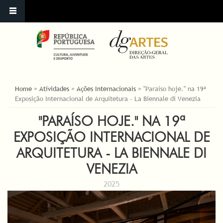
ESTÁ AQUI
Home
»
Atividades
»
Ações Internacionais
»
"Paraíso hoje." na 19ª
Exposição Internacional de Arquitetura - La Biennale di Venezia
"PARAÍSO HOJE." NA 19ª
EXPOSIÇÃO INTERNACIONAL DE
ARQUITETURA - LA BIENNALE DI
VENEZIA
2025