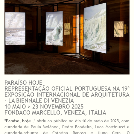
PARAÍSO HOJE
REPRESENTAÇÃO OFICIAL PORTUGUESA NA 19ª
EXPOSIÇÃO INTERNACIONAL DE ARQUITETURA
- LA BIENNALE DI VENEZIA
10 MAIO > 23 NOVEMBRO 2025
FONDACO MARCELLO, VENEZA, ITÁLIA
"
Paraíso, hoje.
," abriu ao público no dia 10 de maio de 2025, com
curadoria de Paula Melâneo, Pedro Bandeira, Luca Martinucci e
curadoria-adjunta de Catarina Raposo e Nuno Cera. O