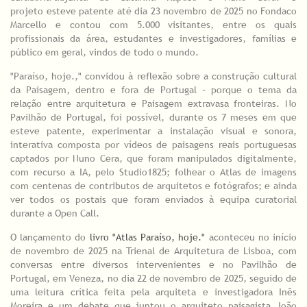
projeto esteve patente até dia 23 novembro de 2025 no Fondaco
Marcello e contou com 5.000 visitantes, entre os quais
profissionais da área, estudantes e investigadores, famílias e
público em geral, vindos de todo o mundo.
"Paraíso, hoje.," convidou à reflexão sobre a construção cultural
da Paisagem, dentro e fora de Portugal – porque o tema da
relação entre arquitetura e Paisagem extravasa fronteiras. No
Pavilhão de Portugal, foi possível, durante os 7 meses em que
esteve patente, experimentar a instalação visual e sonora,
interativa composta por vídeos de paisagens reais portuguesas
captados por Nuno Cera, que foram manipulados digitalmente,
com recurso a IA, pelo Studio1825; folhear o Atlas de imagens
com centenas de contributos de arquitetos e fotógrafos; e ainda
ver todos os postais que foram enviados à equipa curatorial
durante a Open Call.
O lançamento do
livro "Atlas Paraíso, hoje."
aconteceu no início
de novembro de 2025 na Trienal de Arquitetura de Lisboa, com
conversas entre diversos intervenientes e no Pavilhão de
Portugal, em Veneza, no dia 22 de novembro de 2025, seguido de
uma leitura crítica feita pela arquiteta e investigadora Inês
Moreira e um debate que juntou o arquiteto paisagista João