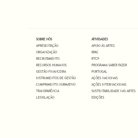
SOBRE NÓS
ATIVIDADES
APRESENTAÇÃO
APOIO ÀS ARTES
ORGANIZAÇÃO
RPAC
RECRUTAMENTO
RTCP
RECURSOS HUMANOS
PROGRAMA SABER FAZER
GESTÃO FINANCEIRA
PORTUGAL
INSTRUMENTOS DE GESTÃO
AÇÕES NACIONAIS
CUMPRIMENTO NORMATIVO
AÇÕES INTERNACIONAIS
TRANSPARÊNCIA
SUSTENTABILIDADE NAS ARTES
LEGISLAÇÃO
EDIÇÕES