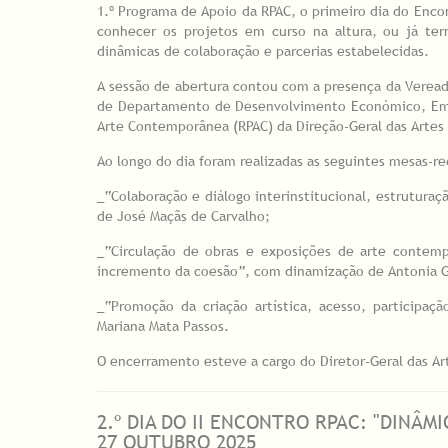
1.º Programa de Apoio da RPAC, o primeiro dia do Enco
conhecer os projetos em curso na altura, ou já ter
dinâmicas de colaboração e parcerias estabelecidas.
A sessão de abertura contou com a presença da Vereado
de Departamento de Desenvolvimento Económico, Empr
Arte Contemporânea (RPAC) da Direção-Geral das Artes
Ao longo do dia foram realizadas as seguintes mesas-r
_“Colaboração e diálogo interinstitucional, estrutura
de José Maçãs de Carvalho;
_“Circulação de obras e exposições de arte contempo
incremento da coesão”, com dinamização de Antonia 
_“Promoção da criação artística, acesso, participa
Mariana Mata Passos.
O encerramento esteve a cargo do Diretor-Geral das Ar
2.º DIA DO II ENCONTRO RPAC: "DINÂM
27 OUTUBRO 2025