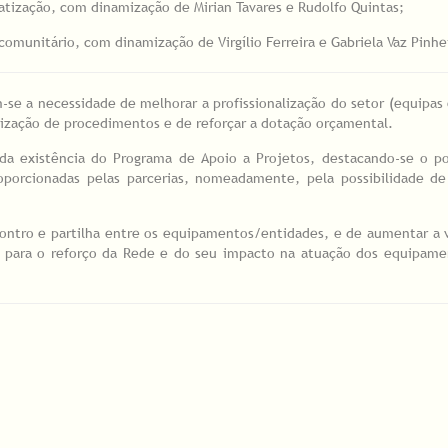
ratização, com dinamização de Mirian Tavares e Rudolfo Quintas;
 comunitário, com dinamização de Virgílio Ferreira e Gabriela Vaz Pinhe
e a necessidade de melhorar a profissionalização do setor (equipas e
lização de procedimentos e de reforçar a dotação orçamental.
 da existência do Programa de Apoio a Projetos, destacando-se o po
oporcionadas pelas parcerias, nomeadamente, pela possibilidade de
ntro e partilha entre os equipamentos/entidades, e de aumentar a v
is para o reforço da Rede e do seu impacto na atuação dos equipame