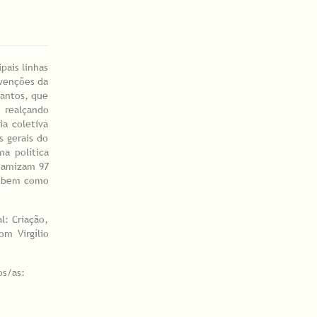
pais linhas
rvenções da
Santos, que
, realçando
a coletiva
s gerais do
a política
inamizam 97
s, bem como
l: Criação,
om Virgílio
os/as: