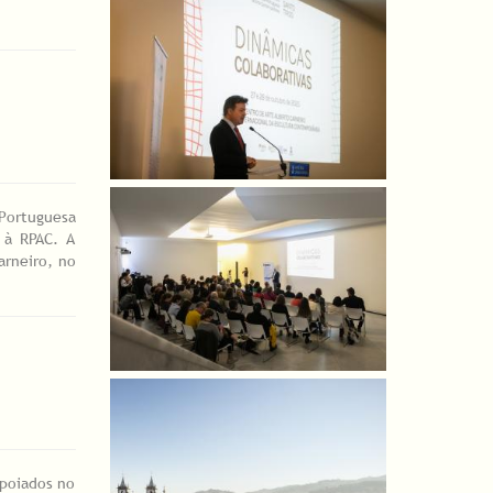
 Portuguesa
 à RPAC. A
arneiro, no
apoiados no