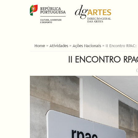
ESTÁ AQUI
Home
»
Atividades
»
Ações Nacionais
»
II Encontro RPAC:
II ENCONTRO RPA