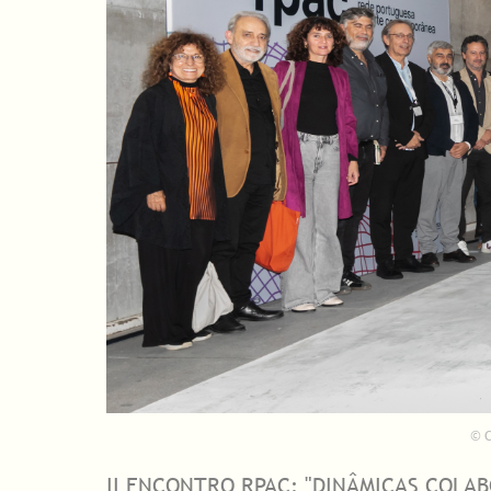
© C
II ENCONTRO RPAC: "DINÂMICAS COLAB