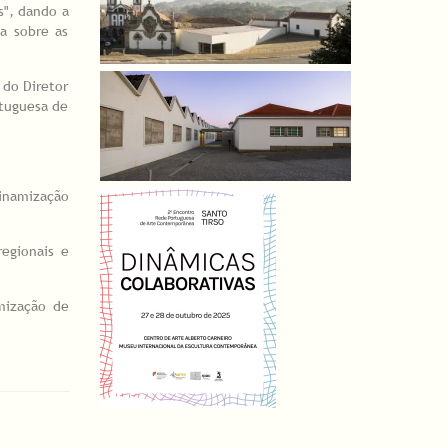
s", dando a
a sobre as
 do Diretor
tuguesa de
dinamização
regionais e
mização de