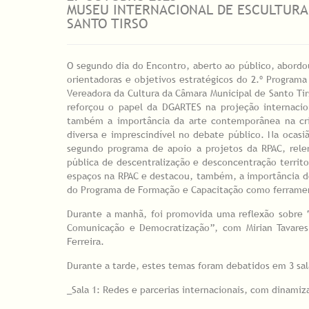
MUSEU INTERNACIONAL DE ESCULTUR
SANTO TIRSO
O segundo dia do Encontro, aberto ao público, abordo
orientadoras e objetivos estratégicos do 2.º Program
Vereadora da Cultura da Câmara Municipal de Santo Tirs
reforçou o papel da DGARTES na projeção internacion
também a importância da arte contemporânea na cria
diversa e imprescindível no debate público. Na ocasiã
segundo programa de apoio a projetos da RPAC, rele
pública de descentralização e desconcentração territ
espaços na RPAC e destacou, também, a importância d
do Programa de Formação e Capacitação como ferrament
Durante a manhã, foi promovida uma reflexão sobre “Re
Comunicação e Democratização”, com Mirian Tavares; 
Ferreira.
Durante a tarde, estes temas foram debatidos em 3 sal
_Sala 1: Redes e parcerias internacionais, com dinamiza