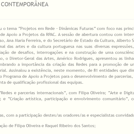
A CONTEMPORÂNEA
u o tema “Projetos em Rede – Dinâmicas Futuras” com foco nas princi
a de Apoio a Projetos da RPAC. A sessão de abertura contou com inte
o, Ana Maria Ferreira, e do Secretário de Estado da Cultura, Alberto 
al das artes e da cultura portuguesa nas suas diversas expressões
ção de desafios, interrogações e na construção de uma consciênci
o, o Diretor-Geral das Artes, Américo Rodrigues, apresentou as linha
mbrando a importância da criação das Redes para a promoção de um
orial. Assinalou a existência, neste momento, de 81 entidades que d
o Programa de Apoio a Projetos para o desenvolvimento de parceria
a de qualificação profissional das equipas.
des e parcerias internacionais”, com Filipa Oliveira; “Arte e Digita
e “Criação artística, participação e envolvimento comunitário”, c
as, com a participação destes/as oradores/as e especialistas convidad
ção de Filipa Oliveira e Raquel Ribeiro dos Santos;