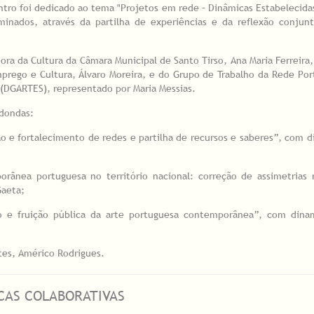
ntro foi dedicado ao tema "Projetos em rede – Dinâmicas Estabelecida
minados, através da partilha de experiências e da reflexão conjunt
ra da Cultura da Câmara Municipal de Santo Tirso, Ana Maria Ferreira,
ego e Cultura, Álvaro Moreira, e do Grupo de Trabalho da Rede Por
 (DGARTES), representado por Maria Messias.
edondas:
ção e fortalecimento de redes e partilha de recursos e saberes”, com 
rânea portuguesa no território nacional: correção de assimetrias 
Gaeta;
ção e fruição pública da arte portuguesa contemporânea”, com dina
tes, Américo Rodrigues.
ICAS COLABORATIVAS