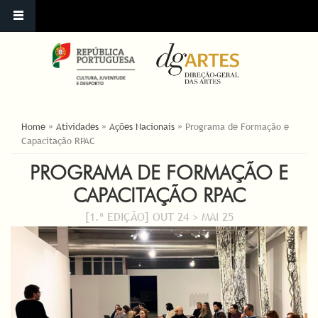
ESTÁ AQUI
Home
»
Atividades
»
Ações Nacionais
»
Programa de Formação e
Capacitação RPAC
PROGRAMA DE FORMAÇÃO E
CAPACITAÇÃO RPAC
[1.ª EDIÇÃO] OUT 24 > MAI 25