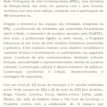
Rede Portuguesa de Arte Contemporânea (RPAC), uma iniciativa
da Direção-Geral das Artes em parceria com a Arte Central,
terminou com uma forte adesão, contando com a participação de
480 formandos/as.
Dirigido a elementos das equipas das entidades integradas na
RPAC, a profissionais de entidades que pretendam futuramente
aderir à Rede, a elementos de projetos apoiados pela DGARTES,
bem como a profissionais ligados às artes visuais, o Programa
estruturou-se em torno de sete módulos formativos presenciais
e gratuitos. Estes módulos tiveram como objetivo sensibilizar e
capacitar técnica e teoricamente os participantes nas seguintes
áreas: Curadoria de arte contemporânea; Mediação cultural;
Inclusão, acessibilidade e representatividade; Gestão de projetos
culturais; Comunicação cultural e desenvolvimento de públicos;
Conservação preventiva; e Criação, desenvolvimento e
montagem de exposições.
Com um total de 252 horas de formação e 21 sessões realizadas
entre 14 de outubro de 2024 e 20 de maio de 2025 (em Arraiolos,
Braga, Chaves, Coimbra, Évora, Idanha-a-Nova, Leiria, Loulé,
Óbidos, São João da Madeira, Sines e Vila Nova de Cerveira), o
Programa contou com a colaboração de 14 espaços que