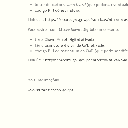
leitor de cartões
smartcard
(que poderá, eventualm
código PIN de assinatura
.
Link útil:
https://eportugal.gov.pt/servicos/ativar-a-as
Para assinar com
Chave Móvel Digital
é necessário:
ter a
Chave Móvel Digital ativada
;
ter a
assinatura digital da CMD ativada
;
código PIN de assinatura da CMD (que pode ser dif
Link útil:
https://eportugal.gov.pt/servicos/ativar-a-as
Mais informações
www.autenticacao.gov.pt