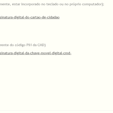
ente, estar incorporado no teclado ou no próprio computador);
sinatura-digital-do-cartao-de-cidadao
erente do código PIN da CMD)
sinatura-digital-da-chave-movel-digital-cmd-