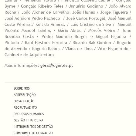
Lanhas / Fernando Távora / Francisco Caldeira Cabral / Gonçalo
Byrne / Gonçalo Ribeiro Teles / Januário Godinho / João Álvaro
Rocha / João Archer de Carvalho, João Nunes / Jorge Figueira /
José Adrião e Pedro Pacheco / José Carlos Portugal, José Manuel
Costa Pereira,/ Keil do Amaral, / Luís Cristino da Silva / Manuel
Vicente Manuel Tainha, / Mário Abreu / Mercês Vieira / Nuno
Brandão Costa / Pedro Maurício Borges e Miguel Figueira /
Pioledo / Raúl Hestnes Ferreira / Ricardo Bak Gordon / Rogério
de Azevedo / Rogério Ramos / Viana de Lima / Vítor Figueiredo –
Gabinete de Arquitectura
Mais informações:
geral@dgartes.pt
SOBRE NÓS
APRESENTAÇÃO
ORGANIZAÇÃO
RECRUTAMENTO
RECURSOS HUMANOS
GESTÃO FINANCEIRA
INSTRUMENTOS DE GESTÃO
CUMPRIMENTO NORMATIVO