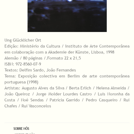
Ung Glücklicher Ort
Edição: Ministério da Cultura / Instituto de Arte Contemporânea
em colaboração com a Akademie der Künste, Lisboa, 1998
Alemão / 80 páginas /.Formato 22 x 21,5
ISBN: 972-8560-07-9
Textos: Delfim Sardo, João Fernandes
Tema: Exposição colectiva em Berlim de arte contemporânea
portuguesa (1998)
Artistas: Augusto Alves da Silva / Berta Erlich / Helena Almeida /
João Queiroz / Jorge Molder Lourdes Castro / Luis Noronha da
Costa / Noé Sendas / Patrícia Garrido / Pedro Casqueiro / Rui
Chafes / Rui Vasconcelos
SOBRE NÓS