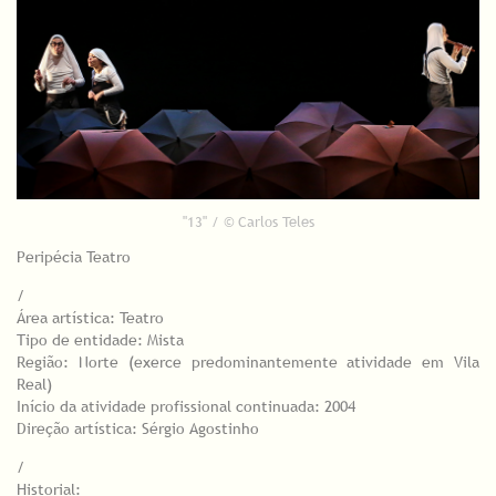
"13" / © Carlos Teles
Peripécia Teatro
/
Área artística: Teatro
Tipo de entidade: Mista
Região: Norte (exerce predominantemente atividade em Vila
Real)
Início da atividade profissional continuada: 2004
Direção artística: Sérgio Agostinho
/
Historial: