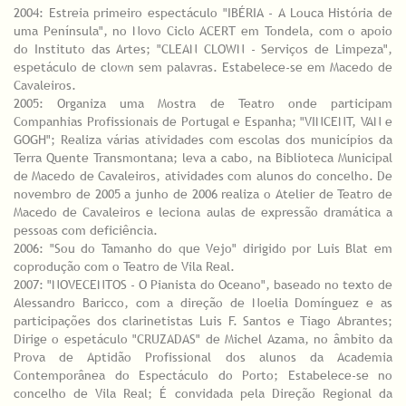
2004: Estreia primeiro espectáculo "IBÉRIA - A Louca História de
uma Península", no Novo Ciclo ACERT em Tondela, com o apoio
do Instituto das Artes; "CLEAN CLOWN - Serviços de Limpeza",
espetáculo de clown sem palavras. Estabelece-se em Macedo de
Cavaleiros.
2005: Organiza uma Mostra de Teatro onde participam
Companhias Profissionais de Portugal e Espanha; "VINCENT, VAN e
GOGH"; Realiza várias atividades com escolas dos municípios da
Terra Quente Transmontana; leva a cabo, na Biblioteca Municipal
de Macedo de Cavaleiros, atividades com alunos do concelho. De
novembro de 2005 a junho de 2006 realiza o Atelier de Teatro de
Macedo de Cavaleiros e leciona aulas de expressão dramática a
pessoas com deficiência.
2006: "Sou do Tamanho do que Vejo" dirigido por Luis Blat em
coprodução com o Teatro de Vila Real.
2007: "NOVECENTOS - O Pianista do Oceano", baseado no texto de
Alessandro Baricco, com a direção de Noelia Domínguez e as
participações dos clarinetistas Luis F. Santos e Tiago Abrantes;
Dirige o espetáculo "CRUZADAS" de Michel Azama, no âmbito da
Prova de Aptidão Profissional dos alunos da Academia
Contemporânea do Espectáculo do Porto; Estabelece-se no
concelho de Vila Real; É convidada pela Direção Regional da