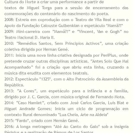
Cultura do Norte a criar uma performance a partir de
textos de Miguel Torga para a sessão de encerramento das
comemorações do centenário do nascimento do poeta.
2008: Estreia em coprodução com o Teatro de Vila Real e com o
Apoio da Fundação Calouste Gulbenkian o espetáculo "Mamã?!"
2009: Mini-carreira com “Mamã?!” e “Vincent, Van e Gogh” no
Teatro Nacional D. Maria II.
2010: “Remédios Santos, Sem Principios Activos”, uma criação
coletiva dirigida por Hernan Gené.
2011: Inicia uma nova linha criativa designada por PeriPlus, onde
pretende cruzar outras disciplinas artísticas. “Antes Solo Que Mal
Acompanhado” foi a criação que abriu esta linha, cruzando a
música dita erudita com elementos teatrais.
2012: Espectáculo "1325", com o Alto Patrocínio da Assembleia da
República.
2013: “A Cores”, um espetáculo para a infância e a família,
dirigido por J. C. Garcia, com música original de Fernando Mota.
2014: “Caso Hamlet”, criado com José Carlos Garcia, Luis Blat e
Miguel Andrade Gomes; Inicia um ciclo de programação em
contexto Rural denominado "Lua Cheia, Arte na Aldeia"
2015: "Fardo", criado com Hernán Gené.
2016: A longa metragem "Até Ao Canto do Galo" sob a insignia
Périplus e a realização de Rámon de Los Santos.