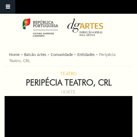
ESTÁ AQUI
Home
»
Balcão Artes
»
Comunidade
»
Entidades
»
Peripécia
Teatro, CRL
TEATRO
PERIPÉCIA TEATRO, CRL
NORTE