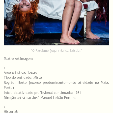
"O Fascismo (Aqui) Nunca Existiu!"
Teatro Art'Imagem
/
Área artística: Teatro
Tipo de entidade: Mista
Região: Norte (exerce predominantemente atividade na Maia,
Porto)
Início da atividade profissional continuada: 1981
Direção artística: José Manuel Leitão Pereira
/
Historial: