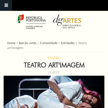
ESTÁ AQUI
Home
»
Balcão Artes
»
Comunidade
»
Entidades
»
Teatro
Art'Imagem
TEATRO
TEATRO ART'IMAGEM
NORTE