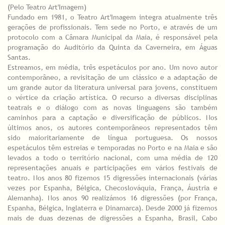
(Pelo Teatro Art'Imagem)
Fundado em 1981, o Teatro Art'Imagem integra atualmente três
gerações de profissionais. Tem sede no Porto, e através de um
protocolo com a Câmara Municipal da Maia, é responsável pela
programação do Auditório da Quinta da Caverneira, em Águas
Santas.
Estreamos, em média, três espetáculos por ano. Um novo autor
contemporâneo, a revisitação de um clássico e a adaptação de
um grande autor da literatura universal para jovens, constituem
o vértice da criação artística. O recurso a diversas disciplinas
teatrais e o diálogo com as novas linguagens são também
caminhos para a captação e diversificação de públicos. Nos
últimos anos, os autores contemporâneos representados têm
sido maioritariamente de língua portuguesa. Os nossos
espetáculos têm estreias e temporadas no Porto e na Maia e são
levados a todo o território nacional, com uma média de 120
representações anuais e participações em vários festivais de
teatro. Nos anos 80 fizemos 15 digressões internacionais (várias
vezes por Espanha, Bélgica, Checoslováquia, França, Áustria e
Alemanha). Nos anos 90 realizámos 16 digressões (por França,
Espanha, Bélgica, Inglaterra e Dinamarca). Desde 2000 já fizemos
mais de duas dezenas de digressões a Espanha, Brasil, Cabo