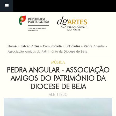
ESTÁ AQUI
Home
»
Balcão Artes
»
Comunidade
»
Entidades
»
Pedra Angular -
Associação Amigos do Património da Diocese de Beja
MÚSICA
PEDRA ANGULAR - ASSOCIAÇÃO
AMIGOS DO PATRIMÓNIO DA
DIOCESE DE BEJA
ALENTEJO