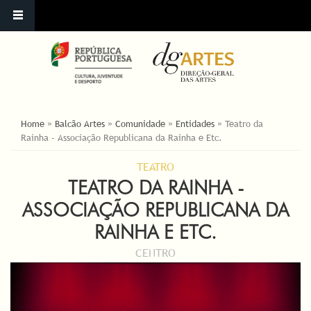
ESTÁ AQUI
Home
»
Balcão Artes
»
Comunidade
»
Entidades
»
Teatro da
Rainha - Associação Republicana da Rainha e Etc.
TEATRO
TEATRO DA RAINHA -
ASSOCIAÇÃO REPUBLICANA DA
RAINHA E ETC.
CENTRO