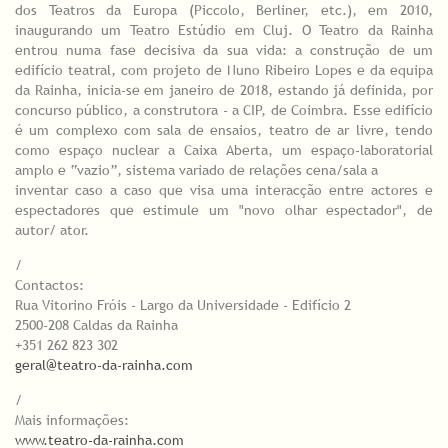
dos Teatros da Europa (Piccolo, Berliner, etc.), em 2010,
inaugurando um Teatro Estúdio em Cluj. O Teatro da Rainha
entrou numa fase decisiva da sua vida: a construção de um
edifício teatral, com projeto de Nuno Ribeiro Lopes e da equipa
da Rainha, inicia-se em janeiro de 2018, estando já definida, por
concurso público, a construtora - a CIP, de Coimbra. Esse edifício
é um complexo com sala de ensaios, teatro de ar livre, tendo
como espaço nuclear a Caixa Aberta, um espaço-laboratorial
amplo e “vazio”, sistema variado de relações cena/sala a
inventar caso a caso que visa uma interacção entre actores e
espectadores que estimule um "novo olhar espectador", de
autor/ ator.
/
Contactos:
Rua Vitorino Fróis - Largo da Universidade - Edifício 2
2500-208 Caldas da Rainha
+351 262 823 302
geral@teatro-da-rainha.com
/
Mais informações:
www.teatro-da-rainha.com