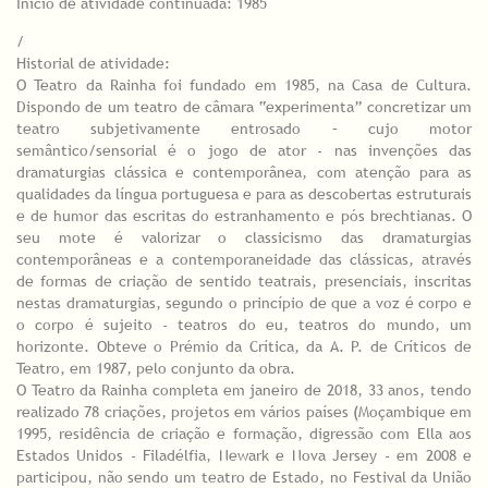
Início de atividade continuada: 1985
/
Historial de atividade:
O Teatro da Rainha foi fundado em 1985, na Casa de Cultura.
Dispondo de um teatro de câmara “experimenta” concretizar um
teatro subjetivamente entrosado – cujo motor
semântico/sensorial é o jogo de ator - nas invenções das
dramaturgias clássica e contemporânea, com atenção para as
qualidades da língua portuguesa e para as descobertas estruturais
e de humor das escritas do estranhamento e pós brechtianas. O
seu mote é valorizar o classicismo das dramaturgias
contemporâneas e a contemporaneidade das clássicas, através
de formas de criação de sentido teatrais, presenciais, inscritas
nestas dramaturgias, segundo o princípio de que a voz é corpo e
o corpo é sujeito - teatros do eu, teatros do mundo, um
horizonte. Obteve o Prémio da Crítica, da A. P. de Críticos de
Teatro, em 1987, pelo conjunto da obra.
O Teatro da Rainha completa em janeiro de 2018, 33 anos, tendo
realizado 78 criações, projetos em vários países (Moçambique em
1995, residência de criação e formação, digressão com Ella aos
Estados Unidos - Filadélfia, Newark e Nova Jersey - em 2008 e
participou, não sendo um teatro de Estado, no Festival da União