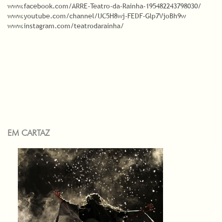
www.facebook.com/ARRE-Teatro-da-Rainha-195482243798030/
www.youtube.com/channel/UC5H8wj-FEDF-Glp7VjoBh9w
www.instagram.com/teatrodarainha/
EM CARTAZ