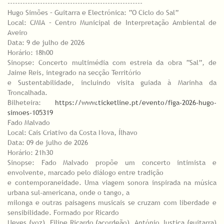
------------------------------------------------------
Hugo Simões – Guitarra e Electrónica: “O Ciclo do Sal”
Local: CMIA – Centro Municipal de Interpretação Ambiental de
Aveiro
Data: 9 de julho de 2026
Horário: 18h00
Sinopse: Concerto multimédia com estreia da obra “Sal”, de
Jaime Reis, integrado na secção Território
e Sustentabilidade, incluindo visita guiada à Marinha da
Troncalhada.
Bilheteira:
https://www.ticketline.pt/evento/figa-2026-hugo-
simoes-105319
Fado Malvado
Local: Cais Criativo da Costa Nova, Ílhavo
Data: 09 de julho de 2026
Horário: 21h30
Sinopse: Fado Malvado propõe um concerto intimista e
envolvente, marcado pelo diálogo entre tradição
e contemporaneidade. Uma viagem sonora inspirada na música
urbana sul-americana, onde o tango, a
milonga e outras paisagens musicais se cruzam com liberdade e
sensibilidade. Formado por Ricardo
Neves (voz), Filipe Ricardo (acordeão), António Justiça (guitarra)