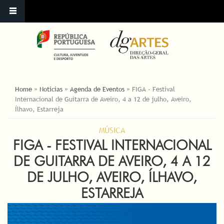
ESTÁ AQUI
Home
»
Noticias
»
Agenda de Eventos
»
FIGA - Festival
Internacional de Guitarra de Aveiro, 4 a 12 de julho, Aveiro,
Ílhavo, Estarreja
MÚSICA
FIGA - FESTIVAL INTERNACIONAL
DE GUITARRA DE AVEIRO, 4 A 12
DE JULHO, AVEIRO, ÍLHAVO,
ESTARREJA