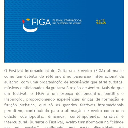
O Festival Internacional de Guitarra de Aveiro (FIGA) afirma-se
como um evento de referência no panorama internacional da
guitarra, com uma programação de excelência que atrai turistas,
músicos e aficionados da guitarra à região de Aveiro. Mais do que
um festival, o FIGA é um espaço de encontro, partilha e
inspiração, proporcionando experiências únicas de formação e
fruição artística, que só os grandes festivais internacionais
permitem, contribuindo para a afirmação de Aveiro como uma
cidade cosmopolita, dinâmica, contemporânea, criativa e
intercultural. Durante o Festival, Aveiro transforma-se na “cidade
das mil cordas”, acolhendo uma vasta diversidade de