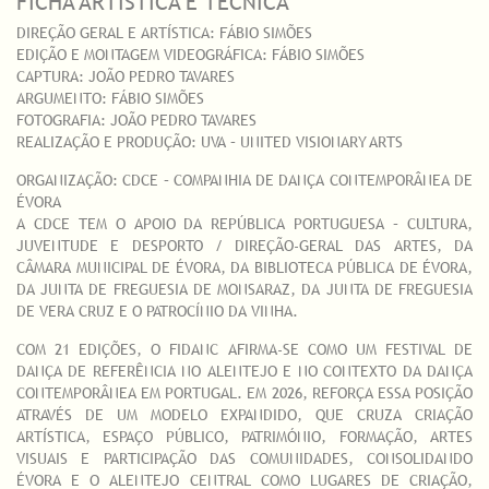
FICHA ARTÍSTICA E TÉCNICA
DIREÇÃO GERAL E ARTÍSTICA: FÁBIO SIMÕES
EDIÇÃO E MONTAGEM VIDEOGRÁFICA: FÁBIO SIMÕES
CAPTURA: JOÃO PEDRO TAVARES
ARGUMENTO: FÁBIO SIMÕES
FOTOGRAFIA: JOÃO PEDRO TAVARES
REALIZAÇÃO E PRODUÇÃO: UVA – UNITED VISIONARY ARTS
ORGANIZAÇÃO: CDCE – COMPANHIA DE DANÇA CONTEMPORÂNEA DE
ÉVORA
A CDCE TEM O APOIO DA REPÚBLICA PORTUGUESA – CULTURA,
JUVENTUDE E DESPORTO / DIREÇÃO-GERAL DAS ARTES, DA
CÂMARA MUNICIPAL DE ÉVORA, DA BIBLIOTECA PÚBLICA DE ÉVORA,
DA JUNTA DE FREGUESIA DE MONSARAZ, DA JUNTA DE FREGUESIA
DE VERA CRUZ E O PATROCÍNIO DA VINHA.
COM 21 EDIÇÕES, O FIDANC AFIRMA-SE COMO UM FESTIVAL DE
DANÇA DE REFERÊNCIA NO ALENTEJO E NO CONTEXTO DA DANÇA
CONTEMPORÂNEA EM PORTUGAL. EM 2026, REFORÇA ESSA POSIÇÃO
ATRAVÉS DE UM MODELO EXPANDIDO, QUE CRUZA CRIAÇÃO
ARTÍSTICA, ESPAÇO PÚBLICO, PATRIMÓNIO, FORMAÇÃO, ARTES
VISUAIS E PARTICIPAÇÃO DAS COMUNIDADES, CONSOLIDANDO
ÉVORA E O ALENTEJO CENTRAL COMO LUGARES DE CRIAÇÃO,