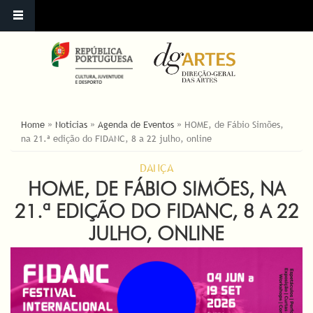
ESTÁ AQUI
Home
»
Noticias
»
Agenda de Eventos
»
HOME, de Fábio Simões,
na 21.ª edição do FIDANC, 8 a 22 julho, online
DANÇA
HOME, DE FÁBIO SIMÕES, NA
21.ª EDIÇÃO DO FIDANC, 8 A 22
JULHO, ONLINE