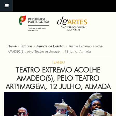
ESTÁ AQUI
Home
»
Noticias
»
Agenda de Eventos
»
Teatro Extremo acolhe
AMADEO(S), pelo Teatro Art'Imagem, 12 julho, Almada
TEATRO
TEATRO EXTREMO ACOLHE
AMADEO(S), PELO TEATRO
ART'IMAGEM, 12 JULHO, ALMADA