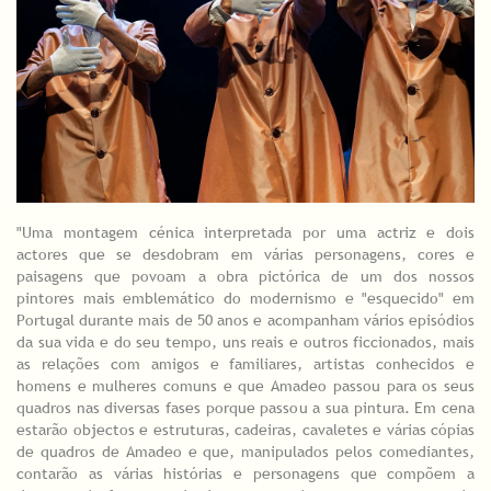
"Uma montagem cénica interpretada por uma actriz e dois
actores que se desdobram em várias personagens, cores e
paisagens que povoam a obra pictórica de um dos nossos
pintores mais emblemático do modernismo e "esquecido" em
Portugal durante mais de 50 anos e acompanham vários episódios
da sua vida e do seu tempo, uns reais e outros ficcionados, mais
as relações com amigos e familiares, artistas conhecidos e
homens e mulheres comuns e que Amadeo passou para os seus
quadros nas diversas fases porque passou a sua pintura. Em cena
estarão objectos e estruturas, cadeiras, cavaletes e várias cópias
de quadros de Amadeo e que, manipulados pelos comediantes,
contarão as várias histórias e personagens que compõem a