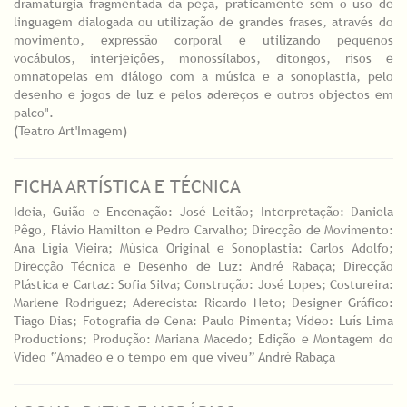
dramaturgia fragmentada da peça, praticamente sem o uso de
linguagem dialogada ou utilização de grandes frases, através do
movimento, expressão corporal e utilizando pequenos
vocábulos, interjeições, monossílabos, ditongos, risos e
omnatopeias em diálogo com a música e a sonoplastia, pelo
desenho e jogos de luz e pelos adereços e outros objectos em
palco".
(Teatro Art'Imagem)
FICHA ARTÍSTICA E TÉCNICA
Ideia, Guião e Encenação: José Leitão; Interpretação: Daniela
Pêgo, Flávio Hamilton e Pedro Carvalho; Direcção de Movimento:
Ana Lígia Vieira; Música Original e Sonoplastia: Carlos Adolfo;
Direcção Técnica e Desenho de Luz: André Rabaça; Direcção
Plástica e Cartaz: Sofia Silva; Construção: José Lopes; Costureira:
Marlene Rodriguez; Aderecista: Ricardo Neto; Designer Gráfico:
Tiago Dias; Fotografia de Cena: Paulo Pimenta; Vídeo: Luís Lima
Productions; Produção: Mariana Macedo; Edição e Montagem do
Vídeo “Amadeo e o tempo em que viveu” André Rabaça