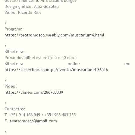
Gestão financeira: Ana Cláudia Borges
Design gráfico: Alex Gozblau
Vídeo: Ricardo Reis
/
Programa:
https://teatromosca.weebly.com/muscarium4.html
/
Bilheteira:
Preço dos bilhetes: entre 5 e 40 euros
Bilheteira online em
https://ticketline.sapo.pt/evento/muscarium4-36516
/
Vídeo:
https://vimeo.com/286783339
/
Contactos:
T. +351 914 166 949 / +351 963 403 255
E.
teatromosca@gmail.com
/