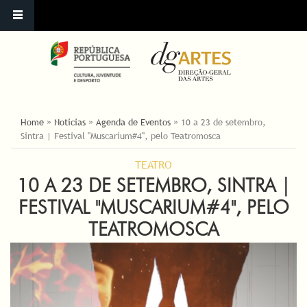
ESTÁ AQUI
Home
»
Noticias
»
Agenda de Eventos
»
10 a 23 de setembro,
Sintra | Festival "Muscarium#4", pelo Teatromosca
TEATRO
10 A 23 DE SETEMBRO, SINTRA |
FESTIVAL "MUSCARIUM#4", PELO
TEATROMOSCA