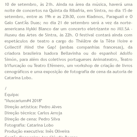
10 de setembro, às 21h. Ainda na área da música, haverá uma
noite de concertos na Quinta da Ribafria, em Sintra, no dia 15 de
setembro, entre as 19h e as 23h30, com Kiadmos, Paraguaii e O
Galo Cant'Às Duas; no dia 21 de setembro será a vez da norte-
americana Mykki Blanco dar um concerto eletrizante no MU.SA -
Museu das Artes de Sintra, às 22h. O festival contará ainda com
espetáculos de teatro a cargo do Théâtre de la Tête Noire e
Collectif Mind the Gap! (ambas companhias francesas), da
criadora brasileira Isadora Bellavinha ou do espanhol Adolfo
Simón, para além dos coletivos portugueses Animateatro, Teatro
bYfurcação ou Teatro Efémero, um workshop de criação de livros
cenográficos e uma exposição de fotografia de cena da autoria de
Catarina Lobo.
/
Equipa:
"Muscarium#4 2018"
Direção artística: Pedro Alves
Direção técnica: Carlos Arroja
Direção de cena: Pedro Silva
Fotografia: Catarina Lobo
Produção executiva: Inês Oliveira