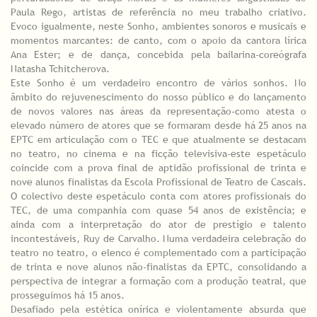
Paula Rego, artistas de referência no meu trabalho criativo.
Evoco igualmente, neste Sonho, ambientes sonoros e musicais e
momentos marcantes: de canto, com o apoio da cantora lírica
Ana Ester; e de dança, concebida pela bailarina-coreógrafa
Natasha Tchitcherova.
Este Sonho é um verdadeiro encontro de vários sonhos. No
âmbito do rejuvenescimento do nosso público e do lançamento
de novos valores nas áreas da representação-como atesta o
elevado número de atores que se formaram desde há 25 anos na
EPTC em articulação com o TEC e que atualmente se destacam
no teatro, no cinema e na ficção televisiva-este espetáculo
coincide com a prova final de aptidão profissional de trinta e
nove alunos finalistas da Escola Profissional de Teatro de Cascais.
O colectivo deste espetáculo conta com atores profissionais do
TEC, de uma companhia com quase 54 anos de existência; e
ainda com a interpretação do ator de prestígio e talento
incontestáveis, Ruy de Carvalho. Numa verdadeira celebração do
teatro no teatro, o elenco é complementado com a participação
de trinta e nove alunos não-finalistas da EPTC, consolidando a
perspectiva de integrar a formação com a produção teatral, que
prosseguimos há 15 anos.
Desafiado pela estética onírica e violentamente absurda que