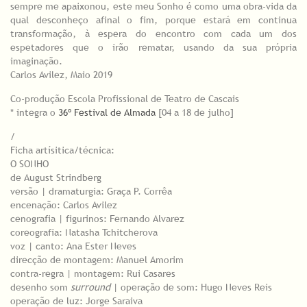
sempre me apaixonou, este meu Sonho é como uma obra-vida da
qual desconheço afinal o fim, porque estará em continua
transformação, à espera do encontro com cada um dos
espetadores que o irão rematar, usando da sua própria
imaginação.
Carlos Avilez, Maio 2019
Co-produção Escola Profissional de Teatro de Cascais
* integra o
36º Festival de Almada
[04 a 18 de julho]
/
Ficha artísitica/técnica:
O SONHO
de August Strindberg
versão | dramaturgia: Graça P. Corrêa
encenação: Carlos Avilez
cenografia | figurinos: Fernando Alvarez
coreografia: Natasha Tchitcherova
voz | canto: Ana Ester Neves
direcção de montagem: Manuel Amorim
contra-regra | montagem: Rui Casares
desenho som
surround
| operação de som: Hugo Neves Reis
operação de luz: Jorge Saraiva