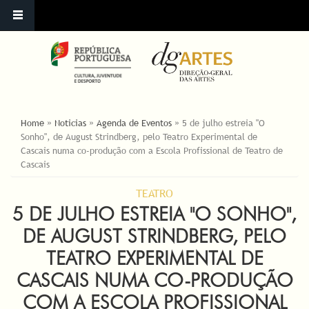
ESTÁ AQUI
Home
»
Noticias
»
Agenda de Eventos
»
5 de julho estreia "O
Sonho", de August Strindberg, pelo Teatro Experimental de
Cascais numa co-produção com a Escola Profissional de Teatro de
Cascais
TEATRO
5 DE JULHO ESTREIA "O SONHO",
DE AUGUST STRINDBERG, PELO
TEATRO EXPERIMENTAL DE
CASCAIS NUMA CO-PRODUÇÃO
COM A ESCOLA PROFISSIONAL