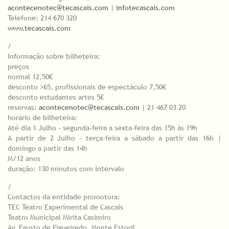
acontecenotec@tecascais.com
|
infotecascais.com
Telefone: 214 670 320
www.tecascais.com
/
Informação sobre bilheteira:
preços
normal 12,50€
desconto >65, profissionais de espectáculo 7,50€
desconto estudantes artes 5€
reservas:
acontecenotec@tecascais.com
| 21 467 03 20
horário de bilheteira:
Até dia 1 Julho - segunda-feira a sexta-feira das 15h às 19h
A partir de 2 Julho - terça-feira a sábado a partir das 16h |
domingo a partir das 14h
M/12 anos
duração: 130 minutos com intervalo
/
Contactos da entidade promotora:
TEC Teatro Experimental de Cascais
Teatro Municipal Mirita Casimiro
Av. Fausto de Figueiredo, Monte Estoril