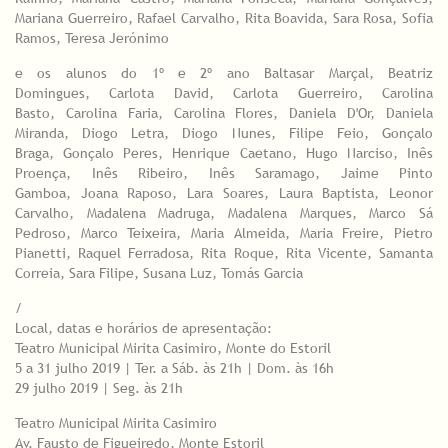
Mariana Guerreiro, Rafael Carvalho, Rita Boavida, Sara Rosa, Sofia
Ramos, Teresa Jerónimo
e os alunos do 1º e 2º ano Baltasar Marçal, Beatriz
Domingues, Carlota David, Carlota Guerreiro, Carolina
Basto, Carolina Faria, Carolina Flores, Daniela D'Or, Daniela
Miranda, Diogo Letra, Diogo Nunes, Filipe Feio, Gonçalo
Braga, Gonçalo Peres, Henrique Caetano, Hugo Narciso, Inês
Proença, Inês Ribeiro, Inês Saramago, Jaime Pinto
Gamboa, Joana Raposo, Lara Soares, Laura Baptista, Leonor
Carvalho, Madalena Madruga, Madalena Marques, Marco Sá
Pedroso, Marco Teixeira, Maria Almeida, Maria Freire, Pietro
Pianetti, Raquel Ferradosa, Rita Roque, Rita Vicente, Samanta
Correia, Sara Filipe, Susana Luz, Tomás Garcia
/
Local, datas e horários de apresentação:
Teatro Municipal Mirita Casimiro, Monte do Estoril
5 a 31 julho 2019 | Ter. a Sáb. às 21h | Dom. às 16h
29 julho 2019 | Seg. às 21h
Teatro Municipal Mirita Casimiro
Av. Fausto de Figueiredo, Monte Estoril