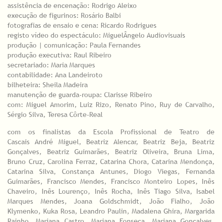
assistência de encenação: Rodrigo Aleixo
execução de figurinos: Rosário Balbi
fotografias de ensaio e cena: Ricardo Rodrigues
registo vídeo do espectáculo: MiguelÂngelo Audiovisuais
produção | comunicação: Paula Fernandes
produção executiva: Raul Ribeiro
secretariado: Maria Marques
contabilidade: Ana Landeiroto
bilheteira: Sheila Madeira
manutenção de guarda-roupa: Clarisse Ribeiro
com: Miguel Amorim, Luiz Rizo, Renato Pino, Ruy de Carvalho,
Sérgio Silva, Teresa Côrte-Real
com os finalistas da Escola Profissional de Teatro de
Cascais André Miguel, Beatriz Alencar, Beatriz Beja, Beatriz
Gonçalves, Beatriz Guimarães, Beatriz Oliveira, Bruna Lima,
Bruno Cruz, Carolina Ferraz, Catarina Chora, Catarina Mendonça,
Catarina Silva, Constança Antunes, Diogo Viegas, Fernanda
Guimarães, Francisco Mendes, Francisco Monteiro Lopes, Inês
Chaveiro, Inês Lourenço, Inês Rocha, Inês Tiago Silva, Isabel
Marques Mendes, Joana Goldschmidt, João Fialho, João
Klymenko, Kuka Rosa, Leandro Paulin, Madalena Ghira, Margarida
Rainho, Mariana Castro, Mariana Fonseca, Mariana Gonçalves,