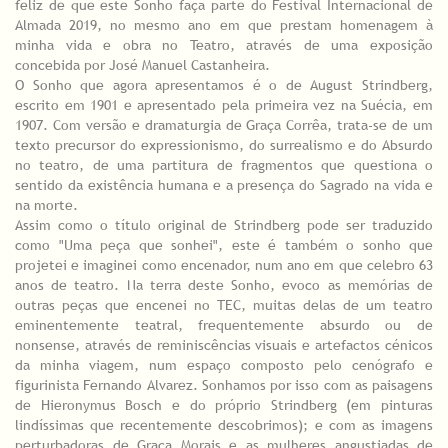
feliz de que este Sonho faça parte do Festival Internacional de
Almada 2019, no mesmo ano em que prestam homenagem à
minha vida e obra no Teatro, através de uma exposição
concebida por José Manuel Castanheira.
O Sonho que agora apresentamos é o de August Strindberg,
escrito em 1901 e apresentado pela primeira vez na Suécia, em
1907. Com versão e dramaturgia de Graça Corrêa, trata-se de um
texto precursor do expressionismo, do surrealismo e do Absurdo
no teatro, de uma partitura de fragmentos que questiona o
sentido da existência humana e a presença do Sagrado na vida e
na morte.
Assim como o título original de Strindberg pode ser traduzido
como "Uma peça que sonhei", este é também o sonho que
projetei e imaginei como encenador, num ano em que celebro 63
anos de teatro. Na terra deste Sonho, evoco as memórias de
outras peças que encenei no TEC, muitas delas de um teatro
eminentemente teatral, frequentemente absurdo ou de
nonsense, através de reminiscências visuais e artefactos cénicos
da minha viagem, num espaço composto pelo cenógrafo e
figurinista Fernando Alvarez. Sonhamos por isso com as paisagens
de Hieronymus Bosch e do próprio Strindberg (em pinturas
lindíssimas que recentemente descobrimos); e com as imagens
perturbadoras de Graça Morais e as mulheres angustiadas de