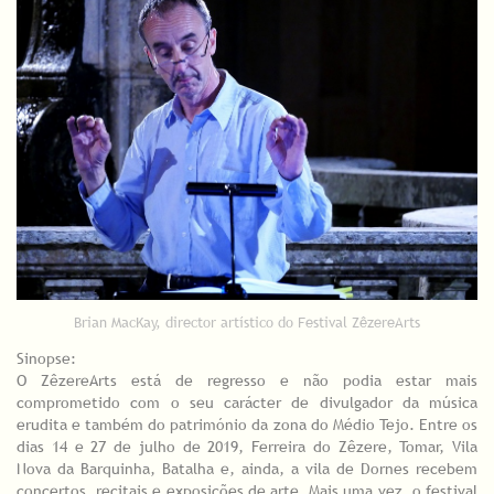
Brian MacKay, director artístico do Festival ZêzereArts
Sinopse:
O ZêzereArts está de regresso e não podia estar mais
comprometido com o seu carácter de divulgador da música
erudita e também do património da zona do Médio Tejo. Entre os
dias 14 e 27 de julho de 2019, Ferreira do Zêzere, Tomar, Vila
Nova da Barquinha, Batalha e, ainda, a vila de Dornes recebem
concertos, recitais e exposições de arte. Mais uma vez, o festival