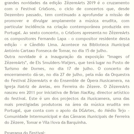
grandes novidades da edição ZêzereArts 2019 é o cruzamento
com o Festival CriaSons, o ciclo de concertos que, desde
Dezembro passado, tem continuado a aprofundar a missão de
promover e divulgar amplamente a música erudita, com
particular incidência na criação contemporânea produzida em
Portugal. Ao sexto concerto, o CriaSons apresenta no ZêzereArts
os compositores Fernando Lapa - o compositor residente desta
edição - e Cândido Lima. Acontece na Biblioteca Municipal
António Cartaxo Fonseca de Tomar, no dia 15 de julho.
Outra novidade é a inauguração da exposição "Images of
ZêzereArts", de Els Smulders-Waijers, que terá lugar no Posto de
Turismo de Dornes, no dia 17 de julho. O concerto de
encerramento dá-se, no dia 27 de julho, pela mão da Orquestra
do Festival ZêzereArts e do Ensemble de Ópera Musicamera, na
Igreja Matriz de Areias, em Ferreira do Zêzere. O ZêzereArts
nasceu em 2011 por iniciativa de Brian MacKay, director artístico
do festival. Este é um dos projectos da Musicamera, uma das
mais prestigiadas produtoras na área da música erudita em
Portugal, que conta com o apoio da DGArtes, do Médio Tejo -
Comunidade Intermunicipal e das Câmaras Municipais de Ferreira
do Zêzere, Tomar e Vila Nova da Barquinha.
Programa do Festival: