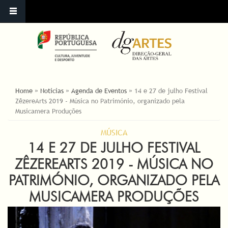
ESTÁ AQUI
Home
»
Noticias
»
Agenda de Eventos
»
14 e 27 de julho Festival
ZêzereArts 2019 - Música no Património, organizado pela
Musicamera Produções
MÚSICA
14 E 27 DE JULHO FESTIVAL
ZÊZEREARTS 2019 - MÚSICA NO
PATRIMÓNIO, ORGANIZADO PELA
MUSICAMERA PRODUÇÕES