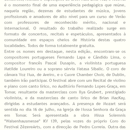
é o momento final de uma experiência pedagógica que reúne,
naquela região, dezenas de estudantes de música, jovens
profissionais e amadores de alto nível para um curso de Verão
com professores de reconhecido mérito, nacional e
internacional. O resultado do trabalho realizado surge em
formato de concertos, recitais e espetáculos, apresentados à
comunidade em espaços cheios de História destas quatro
localidades. Todos de forma totalmente gratuita.
Entre os nomes em destaque, nesta edição, encontram-se os
compositores portugueses Fernando Lapa e Cândido Lima, o
compositor francês Pascal Dusapin, a violinista portuguesa
Matilde Loureiro ou a soprano sérvia Natasa Sibalic. O coro de
câmara Voz Nua, de Aveiro, e o Cuore Chamber Choir, de Dublin,
também irão participar. O festival abre com um Recital de violino
e piano com canto lírico, no Auditório Fernando Lopes-Graça, em
Tomar, resultante da masterclass com Ilya Grubert, prestigiado
violinista, e da masterclass de canto lírico de Brian MacKay,
dirigidas a estudantes avançados. A presença de Mozart será
sentida no dia 16 de julho, na Igreja de Nossa Senhora da Graça
em Tomar. Será apresentada a obra Missa Solemnis
"Waisenhausmesse" KV 139, pelas vozes do próprio Coro do
Festival ZêzereArts, com a direcção de Pedro Correia. Outra das