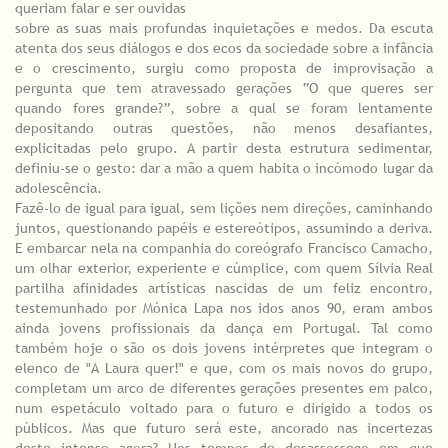
queriam falar e ser ouvidas
sobre as suas mais profundas inquietações e medos. Da escuta
atenta dos seus diálogos e dos ecos da sociedade sobre a infância
e o crescimento, surgiu como proposta de improvisação a
pergunta que tem atravessado gerações “O que queres ser
quando fores grande?”, sobre a qual se foram lentamente
depositando outras questões, não menos desafiantes,
explicitadas pelo grupo. A partir desta estrutura sedimentar,
definiu-se o gesto: dar a mão a quem habita o incómodo lugar da
adolescência.
Fazê-lo de igual para igual, sem lições nem direções, caminhando
juntos, questionando papéis e estereótipos, assumindo a deriva.
E embarcar nela na companhia do coreógrafo Francisco Camacho,
um olhar exterior, experiente e cúmplice, com quem Sílvia Real
partilha afinidades artísticas nascidas de um feliz encontro,
testemunhado por Mónica Lapa nos idos anos 90, eram ambos
ainda jovens profissionais da dança em Portugal. Tal como
também hoje o são os dois jovens intérpretes que integram o
elenco de "A Laura quer!" e que, com os mais novos do grupo,
completam um arco de diferentes gerações presentes em palco,
num espetáculo voltado para o futuro e dirigido a todos os
públicos. Mas que futuro será este, ancorado nas incertezas