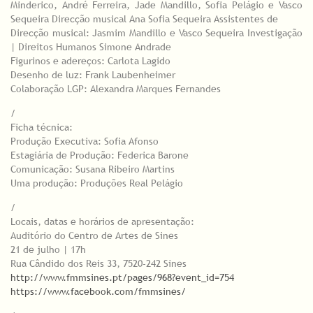
Minderico, André Ferreira, Jade Mandillo, Sofia Pelágio e Vasco
Sequeira Direcção musical Ana Sofia Sequeira Assistentes de
Direcção musical: Jasmim Mandillo e Vasco Sequeira Investigação
| Direitos Humanos Simone Andrade
Figurinos e adereços: Carlota Lagido
Desenho de luz: Frank Laubenheimer
Colaboração LGP: Alexandra Marques Fernandes
/
Ficha técnica:
Produção Executiva: Sofia Afonso
Estagiária de Produção: Federica Barone
Comunicação: Susana Ribeiro Martins
Uma produção: Produções Real Pelágio
/
L​ocais, datas e horários de apresentação:
Auditório do Centro de Artes de Sines
21 de julho | 17h
Rua Cândido dos Reis 33, 7520-242 Sines
http://www.fmmsines.pt/pages/968?event_id=754
https://www.facebook.com/fmmsines/