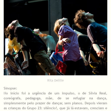
Rita Delille
Sinopse:
No início foi a urgência de um impulso, o de Sílvia Real,
coreógrafa, pedagoga, mãe, de se refugiar na dança,
simplesmente pelo prazer de dançar, sem planos. Depois vieram
as crianças do Grupo 23: silêncio!, que já lá estavam, cresciam e