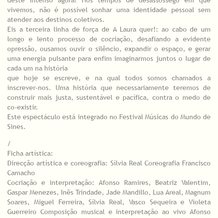
deste intenso agora? Nos tempos de desassossego em que
vivemos, não é possível sonhar uma identidade pessoal sem
atender aos destinos coletivos.
Eis a terceira linha de força de A Laura quer!: ao cabo de um
longo e lento processo de cocriação, desafiando a evidente
opressão, ousamos ouvir o silêncio, expandir o espaço, e gerar
uma energia pulsante para enfim imaginarmos juntos o lugar de
cada um na história
que hoje se escreve, e na qual todos somos chamados a
inscrever-nos. Uma história que necessariamente teremos de
construir mais justa, sustentável e pacífica, contra o medo de
co-existir.
Este espectáculo está integrado no Festival Músicas do Mundo de
Sines.
/
Ficha artística:
Direcção artística e coreografia: Sílvia Real Coreografia Francisco
Camacho
Cocriação e interpretação: Afonso Ramires, Beatriz Valentim,
Gaspar Menezes, Inês Trindade, Jade Mandillo, Lua Areal, Magnum
Soares, Miguel Ferreira, Sílvia Real, Vasco Sequeira e Violeta
Guerreiro Composição musical e interpretação ao vivo Afonso