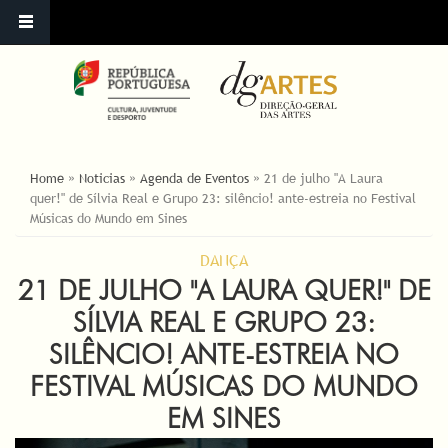
ESTÁ AQUI
Home
»
Noticias
»
Agenda de Eventos
»
21 de julho "A Laura
quer!" de Sílvia Real e Grupo 23: silêncio! ante-estreia no Festival
Músicas do Mundo em Sines
DANÇA
21 DE JULHO "A LAURA QUER!" DE
SÍLVIA REAL E GRUPO 23:
SILÊNCIO! ANTE-ESTREIA NO
FESTIVAL MÚSICAS DO MUNDO
EM SINES