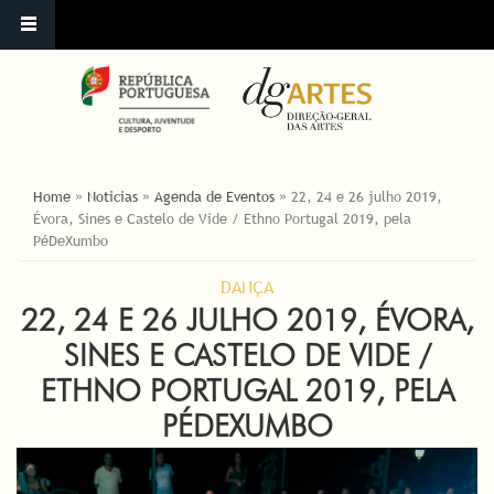
ESTÁ AQUI
Home
»
Noticias
»
Agenda de Eventos
»
22, 24 e 26 julho 2019,
Évora, Sines e Castelo de Vide / Ethno Portugal 2019, pela
PéDeXumbo
DANÇA
22, 24 E 26 JULHO 2019, ÉVORA,
SINES E CASTELO DE VIDE /
ETHNO PORTUGAL 2019, PELA
PÉDEXUMBO