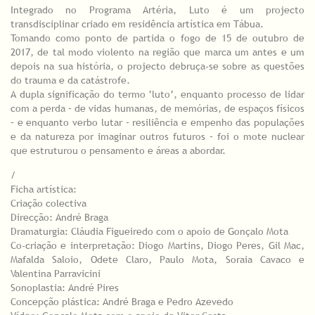
Integrado no Programa Artéria, Luto é um projecto
transdisciplinar criado em residência artística em Tábua.
Tomando como ponto de partida o fogo de 15 de outubro de
2017, de tal modo violento na região que marca um antes e um
depois na sua história, o projecto debruça-se sobre as questões
do trauma e da catástrofe.
A dupla significação do termo ‘luto’, enquanto processo de lidar
com a perda – de vidas humanas, de memórias, de espaços físicos
– e enquanto verbo lutar – resiliência e empenho das populações
e da natureza por imaginar outros futuros – foi o mote nuclear
que estruturou o pensamento e áreas a abordar.
/
Ficha artística:
Criação colectiva
Direcção: André Braga
Dramaturgia: Cláudia Figueiredo com o apoio de Gonçalo Mota
Co-criação e interpretação: Diogo Martins, Diogo Peres, Gil Mac,
Mafalda Saloio, Odete Claro, Paulo Mota, Soraia Cavaco e
Valentina Parravicini
Sonoplastia: André Pires
Concepção plástica: André Braga e Pedro Azevedo