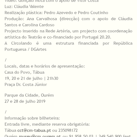
Vídeo: Gonçalo Mota com o apoio de Vitor Costa
Luz: Cláudia Valente
Realização plástica: Pedro Azevedo e Pedro Coutinho
Produção: Ana Carvalhosa (direcção) com o apoio de Cláudia
Santos e Carolina Cardoso
Projecto inserido na Rede Artéria, um projecto com coordenação
artística do Teatrão e co-financiado por Portugal 20.20.
A Circolando é uma estrutura financiada por República
Portuguesa / DGArtes
/
Locais, datas e horários de apresentação:
Casa do Povo, Tábua
19, 20 e 21 de julho | 21h30
Praça Dr. Costa Júnior
Parque da Cidade, Ourém
27 e 28 de julho 2019
/
Informação sobre bilheteira:
Entrada livre, mediante reserva obrigatória:
Tábua
cct@cm-tabua.pt
ou 235098172
Ourém
museu@cm.ourem.pt
ou 91 958 50 03 | 249 540 900 (ext.