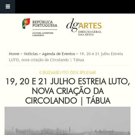
ESTÁ AQUI
Home
»
Noticias
»
Agenda de Eventos
»
19, 20 e 21 julho Estreia
LUTO, nova criação da Circolando | Tábua
CRUZAMENTO DISCIPLINAR
19, 20 E 21 JULHO ESTREIA LUTO,
NOVA CRIAÇÃO DA
CIRCOLANDO | TÁBUA