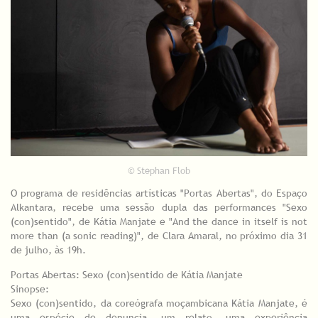
© Stephan Flob
O programa de residências artísticas "Portas Abertas", do Espaço
Alkantara, recebe uma sessão dupla das performances "Sexo
(con)sentido", de Kátia Manjate e "And the dance in itself is not
more than (a sonic reading)", de Clara Amaral, no próximo dia 31
de julho, às 19h.
Portas Abertas: Sexo (con)sentido de Kátia Manjate
Sinopse:
Sexo (con)sentido, da coreógrafa moçambicana Kátia Manjate, é
uma espécie de denuncia, um relato, uma experiência