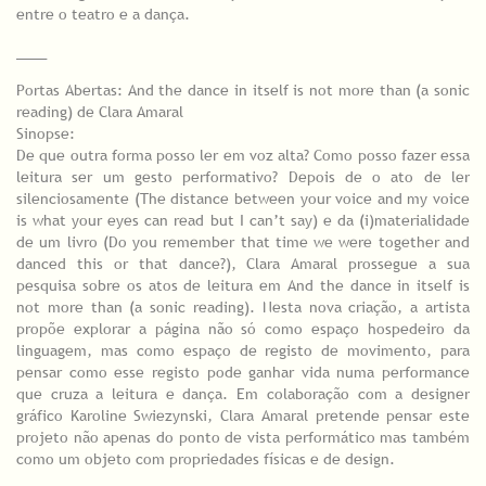
entre o teatro e a dança.
____
Portas Abertas: And the dance in itself is not more than (a sonic
reading) de Clara Amaral
Sinopse:
De que outra forma posso ler em voz alta? Como posso fazer essa
leitura ser um gesto performativo? Depois de o ato de ler
silenciosamente (The distance between your voice and my voice
is what your eyes can read but I can’t say) e da (i)materialidade
de um livro (Do you remember that time we were together and
danced this or that dance?), Clara Amaral prossegue a sua
pesquisa sobre os atos de leitura em And the dance in itself is
not more than (a sonic reading). Nesta nova criação, a artista
propõe explorar a página não só como espaço hospedeiro da
linguagem, mas como espaço de registo de movimento, para
pensar como esse registo pode ganhar vida numa performance
que cruza a leitura e dança. Em colaboração com a designer
gráfico Karoline Swiezynski, Clara Amaral pretende pensar este
projeto não apenas do ponto de vista performático mas também
como um objeto com propriedades físicas e de design.