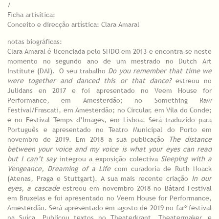
/
Ficha artísitica:
Conceito e direcção artística: Clara Amaral
notas biográficas:
Clara Amaral é licenciada pelo SNDO em 2013 e encontra-se neste
momento no segundo ano de um mestrado no Dutch Art
Institute (DAI). O seu trabalho
Do you remember that time we
were together and danced this or that dance?
estreou no
Julidans en 2017 e foi apresentado no Veem House for
Performance, em Amesterdão; no Something Raw
Festival/Frascati, em Amesterdão; no Circular, em Vila do Conde;
e no Festival Temps d’Images, em Lisboa. Será traduzido para
Português e apresentado no Teatro Municipal do Porto em
novembro de 2019. Em 2018 a sua publicação
The distance
between your voice and my voice is what your eyes can read
but I can’t say
integrou a exposição colectiva
Sleeping with a
Vengeance, Dreaming of a Life
com curadoria de Ruth Noack
(Atenas, Praga e Stuttgart). A sua mais recente criação
In our
eyes, a cascade
estreou em novembro 2018 no Bâtard Festival
em Bruxelas e foi apresentado no Veem House for Performance,
Amesterdão. Será apresentado em agosto de 2019 no farº festival
na Suíça. Publicou textos no Theaterkrant, Theatermaker, e