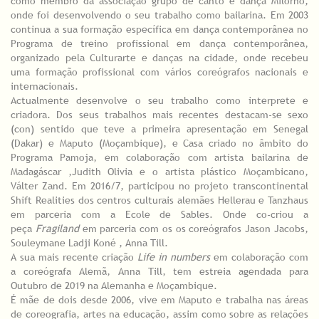
como membro da associação grupo de canto e dança Milorho,
onde foi desenvolvendo o seu trabalho como bailarina. Em 2003
continua a sua formação específica em dança contemporânea no
Programa de treino profissional em dança contemporânea,
organizado pela Culturarte e danças na cidade, onde recebeu
uma formação profissional com vários coreógrafos nacionais e
internacionais.
Actualmente desenvolve o seu trabalho como interprete e
criadora. Dos seus trabalhos mais recentes destacam-se sexo
(con) sentido que teve a primeira apresentação em Senegal
(Dakar) e Maputo (Moçambique), e Casa criado no âmbito do
Programa Pamoja, em colaboração com artista bailarina de
Madagáscar ,Judith Olivia e o artista plástico Moçambicano,
Válter Zand. Em 2016/7, participou no projeto transcontinental
Shift Realities dos centros culturais alemães Hellerau e Tanzhaus
em parceria com a Ecole de Sables. Onde co-criou a
peça
Fragiland
em parceria com os os coreógrafos Jason Jacobs,
Souleymane Ladji Koné , Anna Till.
A sua mais recente criação
Life in numbers
em colaboração com
a coreógrafa Alemã, Anna Till, tem estreia agendada para
Outubro de 2019 na Alemanha e Moçambique.
É mãe de dois desde 2006, vive em Maputo e trabalha nas áreas
de coreografia, artes na educação, assim como sobre as relações