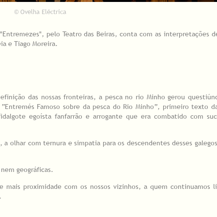
© Ovelha Eléctrica
"Entremezes", pelo Teatro das Beiras, conta com as interpretações 
ia e Tiago Moreira.
inição das nossas fronteiras, a pesca no rio Minho gerou questiún
 “Entremés Famoso sobre da pesca do Rio Minho”, primeiro texto da 
idalgote egoísta fanfarrão e arrogante que era combatido com suc
 a olhar com ternura e simpatia para os descendentes desses galego
s nem geográficas.
 e mais proximidade com os nossos vizinhos, a quem continuamos li
.