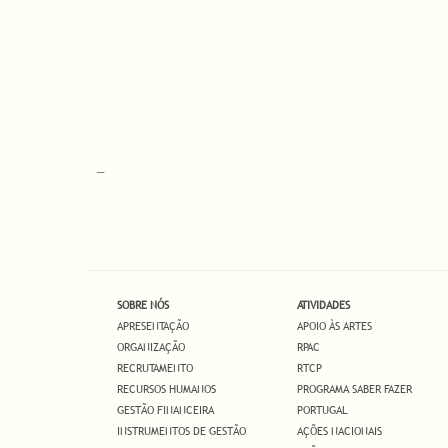
_
SOBRE NÓS
ATIVIDADES
APRESENTAÇÃO
APOIO ÀS ARTES
ORGANIZAÇÃO
RPAC
RECRUTAMENTO
RTCP
RECURSOS HUMANOS
PROGRAMA SABER FAZER
GESTÃO FINANCEIRA
PORTUGAL
INSTRUMENTOS DE GESTÃO
AÇÕES NACIONAIS