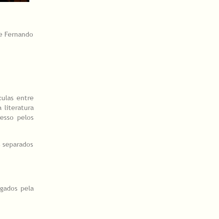
de Fernando
culas entre
literatura
esso pelos
s separados
gados pela