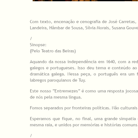
Com texto, encenação e cenografia de José Carretas, 
Landeira, Hâmbar de Sousa, Sílvia Morais, Susana Gouve
/
Sinopse:
(Pelo Teatro das Beiras)
Aquando da nossa independência em 1640, com a redef
galegos e portugueses. Isso deu tema e conteúdo ao
dramática galega. Nessa peça, o português era um f
labregos paroquianos de Tuy.
Este nosso “Entremezes” é como uma resposta jocosa,
de nós pela mesma língua.
Fomos separados por fronteiras políticas. Não culturai
Esperamos que fique, no final, uma grande simpatia
mesma raia, e unidos por memórias e histórias comuns
/