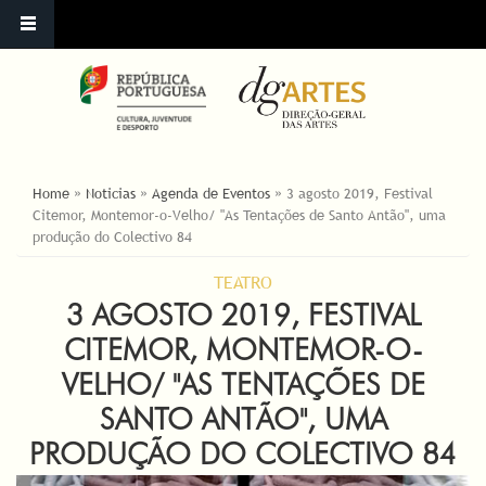
ESTÁ AQUI
Home
»
Noticias
»
Agenda de Eventos
»
3 agosto 2019, Festival
Citemor, Montemor-o-Velho/ "As Tentações de Santo Antão", uma
produção do Colectivo 84
TEATRO
3 AGOSTO 2019, FESTIVAL
CITEMOR, MONTEMOR-O-
VELHO/ "AS TENTAÇÕES DE
SANTO ANTÃO", UMA
PRODUÇÃO DO COLECTIVO 84