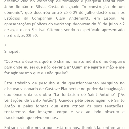
desenvolvido no Workshop de formação e pesquisa teatral com
John Romão e Silvia Costa designado "A construção de um
demónio", que decorreu entre 25 e 29 de julho deste ano, nos
Estúdios da Companhia Clara Andermatt, em Lisboa. As
apresentações públicas do workshop decorrem de 30 de julho a 2
de agosto, no Festival Citemor, sendo o espetáculo apresentado
no dia 3, às 22h30.
/
Sinopse:
"Que voz é essa voz que me chama, me atormenta e me empurra
para onde eu sei que não deveria ir? Quem me agarra a mão e me
faz agir mesmo que eu não queira?
Este trabalho de pesquisa e de questionamento mergulha no
discurso visionário de Gustave Flaubert e no poder da imaginação
que emana da sua obra "La Tentation de Saint Antoine" ["As
tentações de Santo Antão"]. Guiados pela personagem de Santo
Antão e pelas formas que este atribui às suas tentações,
tentaremos dar imagem, corpo e voz ao lado obscuro e
fraccionado que vive em nós.
Entrar na noite negra que está em nós, iluminá-la, enfrentar o