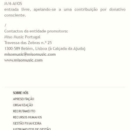
M/6 ANOS
entrada livre, apelando-se a uma contribuição por donativo
consciente.
/
Contactos da entidade promotora:
Miso Music Portugal
Travessa das Zebras n.º 25
1300-589 Belém, Lisboa (à Calçada da Ajuda)
misomusic@misomusic.com
www.misomusic.com
SOBRE NÓS
APRESENTAÇÃO
ORGANIZAÇÃO
RECRUTAMENTO
RECURSOS HUMANOS
GESTÃO FINANCEIRA
INSTRUMENTOS DE GESTÃO