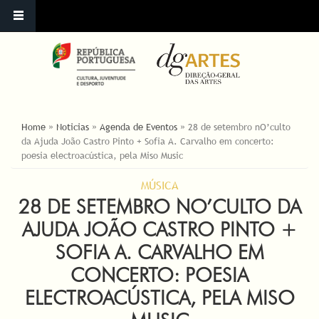
ESTÁ AQUI
Home
»
Noticias
»
Agenda de Eventos
»
28 de setembro nO’culto
da Ajuda João Castro Pinto + Sofia A. Carvalho em concerto:
poesia electroacústica, pela Miso Music
MÚSICA
28 DE SETEMBRO NO’CULTO DA
AJUDA JOÃO CASTRO PINTO +
SOFIA A. CARVALHO EM
CONCERTO: POESIA
ELECTROACÚSTICA, PELA MISO