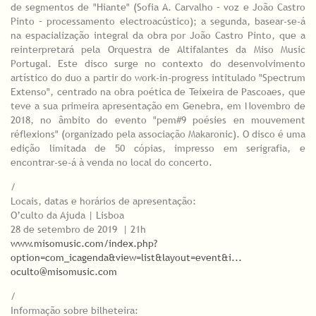
de segmentos de "Hiante" (Sofia A. Carvalho – voz e João Castro
Pinto – processamento electroacústico); a segunda, basear-se-á
na espacialização integral da obra por João Castro Pinto, que a
reinterpretará pela Orquestra de Altifalantes da Miso Music
Portugal. Este disco surge no contexto do desenvolvimento
artístico do duo a partir do work-in-progress intitulado "Spectrum
Extenso", centrado na obra poética de Teixeira de Pascoaes, que
teve a sua primeira apresentação em Genebra, em Novembro de
2018, no âmbito do evento "pem#9 poésies en mouvement
réflexions" (organizado pela associação Makaronic). O disco é uma
edição limitada de 50 cópias, impresso em serigrafia, e
encontrar-se-á à venda no local do concerto.
/
Locais, datas e horários de apresentação:
O’culto da Ajuda | Lisboa
28 de setembro de 2019 | 21h
www.misomusic.com/index.php?
option=com_icagenda&view=list&layout=event&i...
oculto@misomusic.com
/
Informação sobre bilheteira: